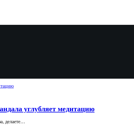
андала углубляет медитацию
за, делаете…