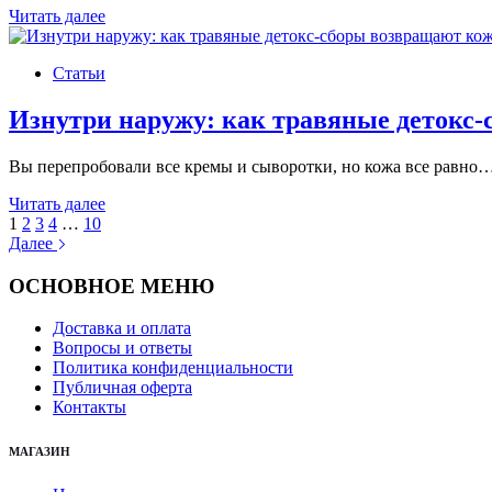
Зеленый
Читать далее
снайпер:
как
Статьи
эфирное
масло
чайного
Изнутри наружу: как травяные детокс-
дерева
точечно
Вы перепробовали все кремы и сыворотки, но кожа все равно
уничтожает
прыщи
Изнутри
Читать далее
наружу:
1
2
3
4
…
10
как
Далее
травяные
детокс-
ОСНОВНОЕ МЕНЮ
сборы
возвращают
Доставка и оплата
коже
Вопросы и ответы
сияние
Политика конфиденциальности
Публичная оферта
Контакты
МАГАЗИН