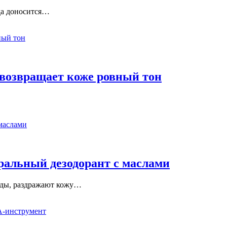
уда доносится…
 возвращает коже ровный тон
ральный дезодорант с маслами
леды, раздражают кожу…