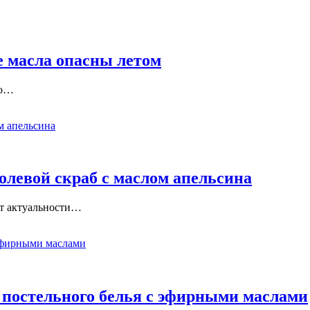
 масла опасны летом
но…
солевой скраб с маслом апельсина
ют актуальности…
я постельного белья с эфирными маслами