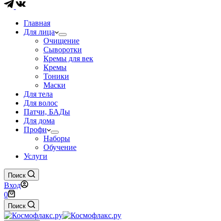
Главная
Для лица
Очищение
Сыворотки
Кремы для век
Кремы
Тоники
Маски
Для тела
Для волос
Патчи, БАДы
Для дома
Профи
Наборы
Обучение
Услуги
Поиск
Вход
Корзина
0
Поиск