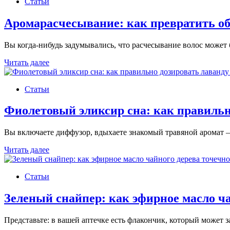
Статьи
создать
натуральный
дезодорант
Аромарасчесывание: как превратить о
с
маслами
Вы когда-нибудь задумывались, что расчесывание волос может
Аромарасчесывание:
Читать далее
как
превратить
Статьи
обычную
расческу
в
Фиолетовый эликсир сна: как правильн
SPA-
инструмент
Вы включаете диффузор, вдыхаете знакомый травяной аромат 
Фиолетовый
Читать далее
эликсир
сна:
Статьи
как
правильно
дозировать
Зеленый снайпер: как эфирное масло ч
лаванду
в
Представьте: в вашей аптечке есть флакончик, который может
диффузоре