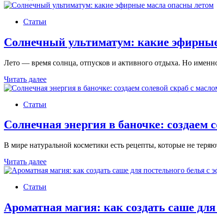
ключ
к
Статьи
тишине:
как
масло
Солнечный ультиматум: какие эфирные
сандала
углубляет
Лето — время солнца, отпусков и активного отдыха. Но имен
медитацию
Солнечный
Читать далее
ультиматум:
какие
Статьи
эфирные
масла
опасны
Солнечная энергия в баночке: создаем 
летом
В мире натуральной косметики есть рецепты, которые не теря
Солнечная
Читать далее
энергия
в
Статьи
баночке:
создаем
солевой
Ароматная магия: как создать саше дл
скраб