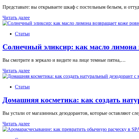
с
Представьте: вы открываете шкаф с постельным бельем, и отт
маслом
апельсина
Ароматная
Читать далее
магия:
как
Статьи
создать
саше
для
Солнечный эликсир: как масло лимона
постельного
белья
Вы смотрите в зеркало и видите на лице темные пятна,…
с
эфирными
Солнечный
Читать далее
маслами
эликсир:
как
Статьи
масло
лимона
возвращает
Домашняя косметика: как создать нату
коже
ровный
Вы устали от магазинных дезодорантов, которые оставляют с
тон
Домашняя
Читать далее
косметика:
как