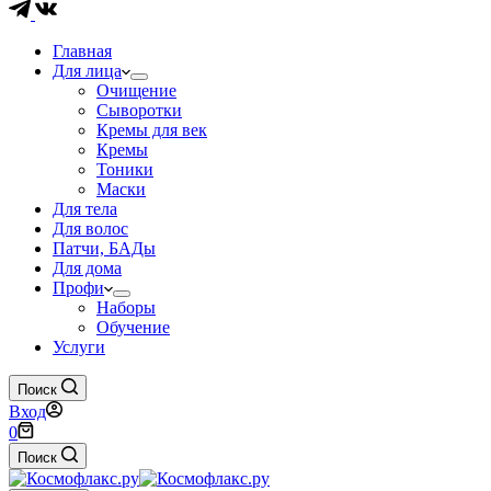
Главная
Для лица
Очищение
Сыворотки
Кремы для век
Кремы
Тоники
Маски
Для тела
Для волос
Патчи, БАДы
Для дома
Профи
Наборы
Обучение
Услуги
Поиск
Вход
Корзина
0
Поиск