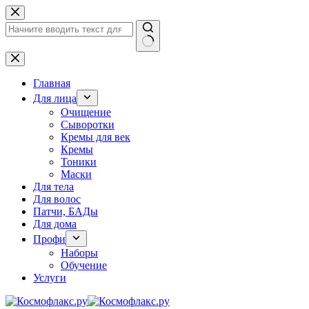
Перейти
к
сути
Ничего
не
найдено
Главная
Для лица
Очищение
Сыворотки
Кремы для век
Кремы
Тоники
Маски
Для тела
Для волос
Патчи, БАДы
Для дома
Профи
Наборы
Обучение
Услуги