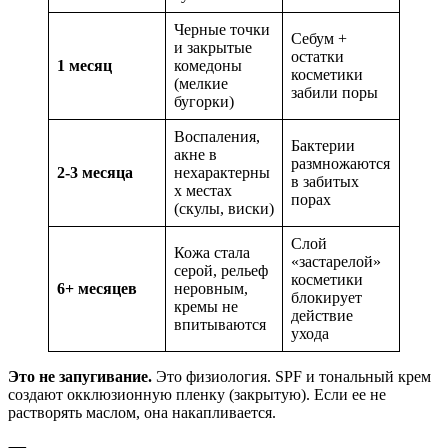
Черные точки
Себум +
и закрытые
остатки
1 месяц
комедоны
косметики
(мелкие
забили поры
бугорки)
Воспаления,
Бактерии
акне в
размножаются
2-3 месяца
нехарактерны
в забитых
х местах
порах
(скулы, виски)
Слой
Кожа стала
«застарелой»
серой, рельеф
косметики
6+ месяцев
неровным,
блокирует
кремы не
действие
впитываются
ухода
Это не запугивание.
Это физиология. SPF и тональный крем
создают окклюзионную пленку (закрытую). Если ее не
растворять маслом, она накапливается.