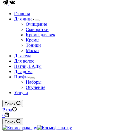
Главная
Для лица
Очищение
Сыворотки
Кремы для век
Кремы
Тоники
Маски
Для тела
Для волос
Патчи, БАДы
Для дома
Профи
Наборы
Обучение
Услуги
Поиск
Вход
Корзина
0
Поиск