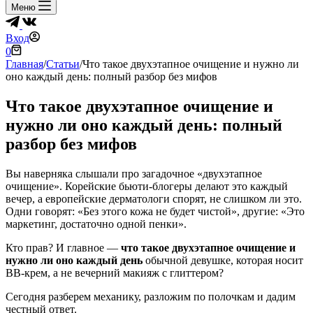
Меню
Вход
Корзина
0
Главная
/
Статьи
/
Что такое двухэтапное очищение и нужно ли
оно каждый день: полный разбор без мифов
Что такое двухэтапное очищение и
нужно ли оно каждый день: полный
разбор без мифов
Вы наверняка слышали про загадочное «двухэтапное
очищение». Корейские бьюти-блогеры делают это каждый
вечер, а европейские дерматологи спорят, не слишком ли это.
Одни говорят: «Без этого кожа не будет чистой», другие: «Это
маркетинг, достаточно одной пенки».
Кто прав? И главное —
что такое двухэтапное очищение и
нужно ли оно каждый день
обычной девушке, которая носит
BB-крем, а не вечерний макияж с глиттером?
Сегодня разберем механику, разложим по полочкам и дадим
честный ответ.