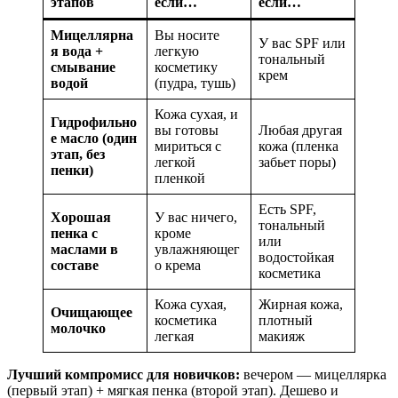
этапов
если…
если…
Мицеллярна
Вы носите
У вас SPF или
я вода +
легкую
тональный
смывание
косметику
крем
водой
(пудра, тушь)
Кожа сухая, и
Гидрофильно
вы готовы
Любая другая
е масло (один
мириться с
кожа (пленка
этап, без
легкой
забьет поры)
пенки)
пленкой
Есть SPF,
Хорошая
У вас ничего,
тональный
пенка с
кроме
или
маслами в
увлажняющег
водостойкая
составе
о крема
косметика
Кожа сухая,
Жирная кожа,
Очищающее
косметика
плотный
молочко
легкая
макияж
Лучший компромисс для новичков:
вечером — мицеллярка
(первый этап) + мягкая пенка (второй этап). Дешево и