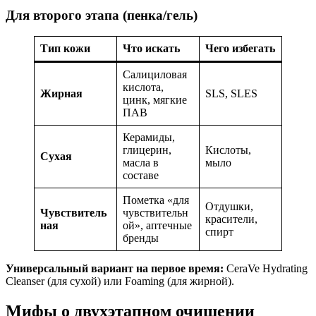
Для второго этапа (пенка/гель)
Тип кожи
Что искать
Чего избегать
Салициловая
кислота,
Жирная
SLS, SLES
цинк, мягкие
ПАВ
Керамиды,
глицерин,
Кислоты,
Сухая
масла в
мыло
составе
Пометка «для
Отдушки,
Чувствитель
чувствительн
красители,
ная
ой», аптечные
спирт
бренды
Универсальный вариант на первое время:
CeraVe Hydrating
Cleanser (для сухой) или Foaming (для жирной).
Мифы о двухэтапном очищении