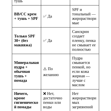
тушь
SPF и
BB/CC крем
тональный —
✅ Да
+ тушь + SPF
жирораствори
мые
Санскрин
Только SPF
создает
30+ (без
✅ Да
пленку, пенка
макияжа)
не смывает ее
полностью
Пудра
Минеральная
смывается
пудра +
пенкой, но
⚠️ По
обычная
если кожа
желанию
тушь +
жирная —
помада
лучше с
маслом
Ничего,
❌ Нет,
Нет
кроме
достаточно
жирораствори
гигиеническо
пенки или
мых
й помады
воды
загрязнений