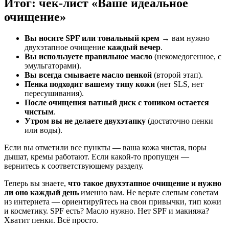
Итог: чек-лист «Ваше идеальное
очищение»
Вы носите SPF или тональный крем
→ вам нужно
двухэтапное очищение
каждый вечер
.
Вы используете правильное масло
(некомедогенное, с
эмульгаторами).
Вы всегда смываете масло пенкой
(второй этап).
Пенка подходит вашему типу кожи
(нет SLS, нет
пересушивания).
После очищения ватный диск с тоником остается
чистым
.
Утром вы не делаете двухэтапку
(достаточно пенки
или воды).
Если вы отметили все пункты — ваша кожа чистая, поры
дышат, кремы работают. Если какой-то пропущен —
вернитесь к соответствующему разделу.
Теперь вы знаете,
что такое двухэтапное очищение и нужно
ли оно каждый день
именно вам. Не верьте слепым советам
из интернета — ориентируйтесь на свои привычки, тип кожи
и косметику. SPF есть? Масло нужно. Нет SPF и макияжа?
Хватит пенки. Всё просто.