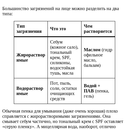
Большинство загрязнений на лице можно разделить на два
типа:
Тип
Чем
Что это
загрязнения
растворяется
Себум
(кожное сало),
Маслом
(гидр
тональный
Жирораствор
офильное
крем, SPF,
имые
масло,
силиконы,
бальзам)
водостойкая
тушь, масла
Пот, пыль,
Водой +
Водораствор
соли, остатки
ПАВ
(пенка,
имые
очищающих
гель)
средств
Обычная пенка для умывания (даже очень хорошая) плохо
справляется с жирорастворимыми загрязнениями. Она
смывает себум частично, но тональный крем с SPF оставляет
«серую пленку». А мицеллярная вода, наоборот, отлично