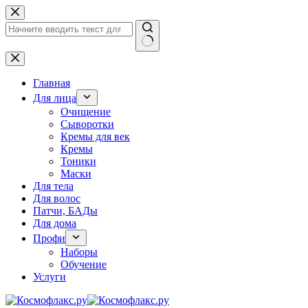
Перейти
к
сути
Ничего
не
найдено
Главная
Для лица
Очищение
Сыворотки
Кремы для век
Кремы
Тоники
Маски
Для тела
Для волос
Патчи, БАДы
Для дома
Профи
Наборы
Обучение
Услуги