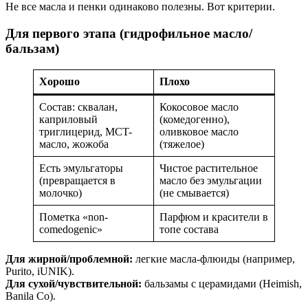
Не все масла и пенки одинаково полезны. Вот критерии.
Для первого этапа (гидрофильное масло/
бальзам)
Хорошо
Плохо
Состав: сквалан,
Кокосовое масло
каприловый
(комедогенно),
триглицерид, MCT-
оливковое масло
масло, жожоба
(тяжелое)
Есть эмульгаторы
Чистое растительное
(превращается в
масло без эмульгации
молочко)
(не смывается)
Пометка «non-
Парфюм и красители в
comedogenic»
топе состава
Для жирной/проблемной:
легкие масла-флюиды (например,
Purito, iUNIK).
Для сухой/чувствительной:
бальзамы с церамидами (Heimish,
Banila Co).