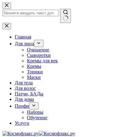
Перейти
к
сути
Ничего
не
найдено
Главная
Для лица
Очищение
Сыворотки
Кремы для век
Кремы
Тоники
Маски
Для тела
Для волос
Патчи, БАДы
Для дома
Профи
Наборы
Обучение
Услуги