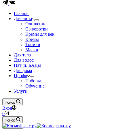
Главная
Для лица
Очищение
Сыворотки
Кремы для век
Кремы
Тоники
Маски
Для тела
Для волос
Патчи, БАДы
Для дома
Профи
Наборы
Обучение
Услуги
Поиск
Вход
Корзина
0
Поиск