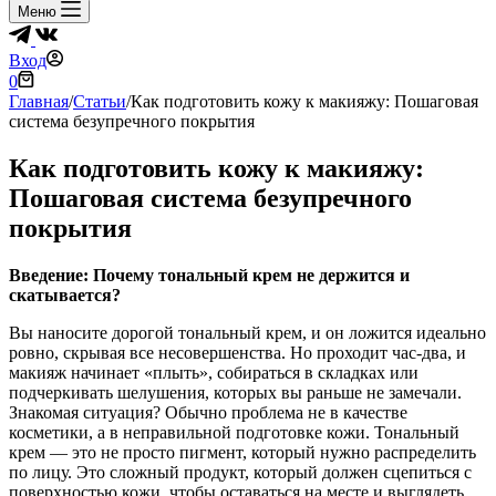
Меню
Вход
Корзина
0
Главная
/
Статьи
/
Как подготовить кожу к макияжу: Пошаговая
система безупречного покрытия
Как подготовить кожу к макияжу:
Пошаговая система безупречного
покрытия
Введение: Почему тональный крем не держится и
скатывается?
Вы наносите дорогой тональный крем, и он ложится идеально
ровно, скрывая все несовершенства. Но проходит час-два, и
макияж начинает «плыть», собираться в складках или
подчеркивать шелушения, которых вы раньше не замечали.
Знакомая ситуация? Обычно проблема не в качестве
косметики, а в неправильной подготовке кожи. Тональный
крем — это не просто пигмент, который нужно распределить
по лицу. Это сложный продукт, который должен сцепиться с
поверхностью кожи, чтобы оставаться на месте и выглядеть