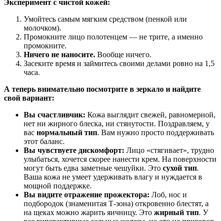
Эксперимент с чистой кожей:
Умойтесь самым мягким средством (пенкой или
молочком).
Промокните лицо полотенцем — не трите, а именно
промокните.
Ничего не наносите.
Вообще ничего.
Засеките время и займитесь своими делами ровно на 1,5
часа.
А теперь внимательно посмотрите в зеркало и найдите
свой вариант:
Вы счастливчик:
Кожа выглядит свежей, равномерной,
нет ни жирного блеска, ни стянутости. Поздравляем, у
вас
нормальный тип
. Вам нужно просто поддерживать
этот баланс.
Вы чувствуете дискомфорт:
Лицо «стягивает», трудно
улыбаться, хочется скорее нанести крем. На поверхности
могут быть едва заметные чешуйки. Это
сухой тип
.
Ваша кожа не умеет удерживать влагу и нуждается в
мощной поддержке.
Вы видите отражение прожектора:
Лоб, нос и
подбородок (знаменитая Т-зона) откровенно блестят, а
на щеках можно жарить яичницу. Это
жирный тип
. У