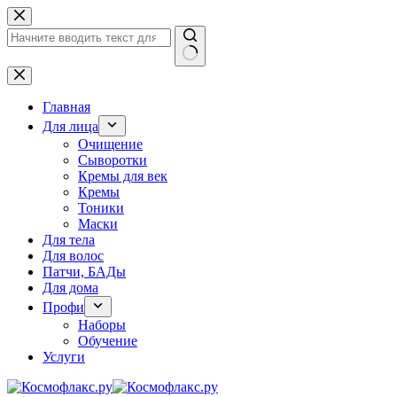
Перейти
к
сути
Ничего
не
найдено
Главная
Для лица
Очищение
Сыворотки
Кремы для век
Кремы
Тоники
Маски
Для тела
Для волос
Патчи, БАДы
Для дома
Профи
Наборы
Обучение
Услуги