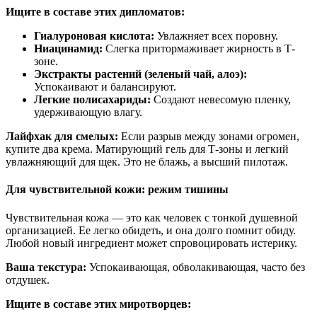
Ищите в составе этих дипломатов:
Гиалуроновая кислота:
Увлажняет всех поровну.
Ниацинамид:
Слегка притормаживает жирность в Т-
зоне.
Экстракты растений (зеленый чай, алоэ):
Успокаивают и балансируют.
Легкие полисахариды:
Создают невесомую пленку,
удерживающую влагу.
Лайфхак для смелых:
Если разрыв между зонами огромен,
купите два крема. Матирующий гель для Т-зоны и легкий
увлажняющий для щек. Это не блажь, а высший пилотаж.
Для чувствительной кожи: режим тишины
Чувствительная кожа — это как человек с тонкой душевной
организацией. Ее легко обидеть, и она долго помнит обиду.
Любой новый ингредиент может спровоцировать истерику.
Ваша текстура:
Успокаивающая, обволакивающая, часто без
отдушек.
Ищите в составе этих миротворцев: