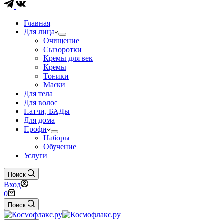
Главная
Для лица
Очищение
Сыворотки
Кремы для век
Кремы
Тоники
Маски
Для тела
Для волос
Патчи, БАДы
Для дома
Профи
Наборы
Обучение
Услуги
Поиск
Вход
Корзина
0
Поиск