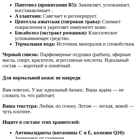
Пантенол (провитамин В5):
Заживляет, успокаивает,
восстанавливает .
Аллантоин:
Смягчает и регенерирует.
Центелла азиатская (тигровая трава):
Снимает
покраснения и укрепляет иммунитет кожи .
Бисаболол (экстракт ромашки):
Классическое
успокаивающее средство.
Термальная вода:
Источник минералов и спокойствия.
Черный список:
Парфюмерные отдушки (parfum), эфирные
масла, спирт, красители, агрессивные кислоты. Идеальный
состав — короткий и понятный.
Для нормальной кожи: не навреди
Вам повезло. У вас идеальный баланс. Ваша задача — не
сломать то, что работает.
Ваша текстура:
Любая, по сезону. Летом — легкая, зимой —
чуть плотнее.
Ищите в составе этих хранителей:
Антиоксиданты (витамины С и Е, коэнзим Q10):
Защищают от старения .