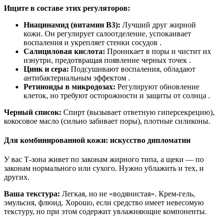
Ищите в составе этих регуляторов:
Ниацинамид (витамин В3):
Лучший друг жирной
кожи. Он регулирует салоотделение, успокаивает
воспаления и укрепляет стенки сосудов .
Салициловая кислота:
Проникает в поры и чистит их
изнутри, предотвращая появление черных точек .
Цинк и сера:
Подсушивают воспаления, обладают
антибактериальным эффектом .
Ретиноиды в микродозах:
Регулируют обновление
клеток, но требуют осторожности и защиты от солнца .
Черный список:
Спирт (вызывает ответную гиперсекрецию),
кокосовое масло (сильно забивает поры), плотные силиконы.
Для комбинированной кожи: искусство дипломатии
У вас Т-зона живет по законам жирного типа, а щеки — по
законам нормального или сухого. Нужно ублажить и тех, и
других.
Ваша текстура:
Легкая, но не «водянистая». Крем-гель,
эмульсия, флюид. Хорошо, если средство имеет невесомую
текстуру, но при этом содержит увлажняющие компоненты.