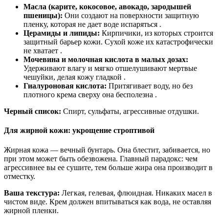
Масла (карите, кокосовое, авокадо, зародышей
пшеницы):
Они создают на поверхности защитную
пленку, которая не дает воде испаряться .
Церамиды и липиды:
Кирпичики, из которых строится
защитный барьер кожи. Сухой коже их катастрофически
не хватает .
Мочевина и молочная кислота в малых дозах:
Удерживают влагу и мягко отшелушивают мертвые
чешуйки, делая кожу гладкой .
Гиалуроновая кислота:
Притягивает воду, но без
плотного крема сверху она бесполезна .
Черный список:
Спирт, сульфаты, агрессивные отдушки.
Для жирной кожи: укрощение строптивой
Жирная кожа — вечный бунтарь. Она блестит, забивается, но
при этом может быть обезвожена. Главный парадокс: чем
агрессивнее вы ее сушите, тем больше жира она производит в
отместку.
Ваша текстура:
Легкая, гелевая, флюидная. Никаких масел в
чистом виде. Крем должен впитываться как вода, не оставляя
жирной пленки.