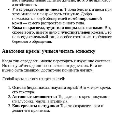
вас гиперактивные сальные железы, но это не приговор,
а особенность.
У вас раздвоение личности:
Т-зона блестит, а щеки при
этом матовые или даже чуть стянутые. Добро
пожаловать в клуб обладателей
комбинированной
кожи
— самого распространенного типа.
Кожа покраснела, зудит или покрылась пятнами:
Вы,
скорее всего, имеете дело с
чувствительной кожей
. Это
не всегда отдельный тип, а особое состояние, требующее
бережного обращения.
Анатомия крема: учимся читать этикетку
Когда тип определен, можно переходить к изучению составов.
Но не пугайтесь длинных списков ингредиентов. Вам не
нужно быть химиком, достаточно понимать логику.
Любой крем состоит из трех частей:
Основа (вода, масла, эмульгаторы):
Это «тело» крема,
его текстура.
Активные компоненты:
То, ради чего крем покупают
(гиалуронка, масла, витамины).
Консерванты и отдушки:
То, что сохраняет крем и
делает его приятным.