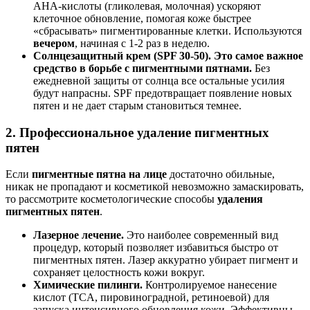
AHA-кислоты (гликолевая, молочная) ускоряют
клеточное обновление, помогая коже быстрее
«сбрасывать» пигментированные клетки. Используются
вечером
, начиная с 1-2 раз в неделю.
Солнцезащитный крем (SPF 30-50).
Это самое важное
средство в борьбе с пигментными пятнами.
Без
ежедневной защиты от солнца все остальные усилия
будут напрасны. SPF предотвращает появление новых
пятен и не дает старым становиться темнее.
2. Профессиональное удаление пигментных
пятен
Если
пигментные пятна на лице
достаточно обильные,
никак не пропадают и косметикой невозможно замаскировать,
то рассмотрите косметологические способы
удаления
пигментных пятен
.
Лазерное лечение.
Это наиболее современный вид
процедур, который позволяет избавиться быстро от
пигментных пятен. Лазер аккуратно убирает пигмент и
сохраняет целостность кожи вокруг.
Химические пилинги.
Контролируемое нанесение
кислот (TCA, пировиноградной, ретиноевой) для
запуска интенсивного обновления кожи. Эффективны