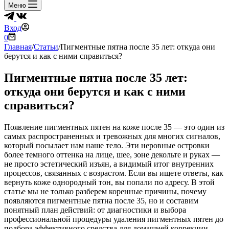
Меню
Вход
Корзина
0
Главная
/
Статьи
/
Пигментные пятна после 35 лет: откуда они
берутся и как с ними справиться?
Пигментные пятна после 35 лет:
откуда они берутся и как с ними
справиться?
Появление пигментных пятен на коже после 35 — это один из
самых распространенных и тревожных для многих сигналов,
который посылает нам наше тело. Эти неровные островки
более темного оттенка на лице, шее, зоне декольте и руках —
не просто эстетический изъян, а видимый итог внутренних
процессов, связанных с возрастом. Если вы ищете ответы, как
вернуть коже однородный тон, вы попали по адресу. В этой
статье мы не только разберем коренные причины, почему
появляются пигментные пятна после 35, но и составим
понятный план действий: от диагностики и выбора
профессиональной процедуры удаления пигментных пятен до
подбора эффективного средства для домашней коррекции.