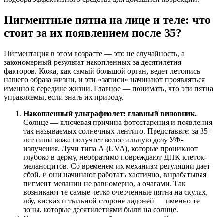
Пигментные пятна на лице и теле: что
стоит за их появлением после 35?
Пигментация в этом возрасте — это не случайность, а
закономерный результат накопленных за десятилетия
факторов. Кожа, как самый большой орган, ведет летопись
нашего образа жизни, и эти «записи» начинают проявляться
именно к середине жизни. Главное — понимать, что эти пятна
управляемы, если знать их природу.
Накопленный ультрафиолет: главный виновник.
Солнце — ключевая причина фотостарения и появления
так называемых солнечных лентиго. Представьте: за 35+
лет наша кожа получает колоссальную дозу УФ-
излучения. Лучи типа А (UVA), которые проникают
глубоко в дерму, необратимо повреждают ДНК клеток-
меланоцитов. Со временем их механизм регуляции дает
сбой, и они начинают работать хаотично, вырабатывая
пигмент меланин не равномерно, а очагами. Так
возникают те самые четко очерченные пятна на скулах,
лбу, висках и тыльной стороне ладоней — именно те
зоны, которые десятилетиями были на солнце.