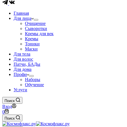
Главная
Для лица
Очищение
Сыворотки
Кремы для век
Кремы
Тоники
Маски
Для тела
Для волос
Патчи, БАДы
Для дома
Профи
Наборы
Обучение
Услуги
Поиск
Вход
Корзина
0
Поиск