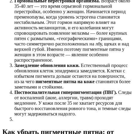
Гормональные перестройки организма.
Возраст около
35-40 лет — это время серьезной гормональной
перестройки, особенно у женщин. Начинается период
пременопаузы, когда уровень эстрогена становится
нестабильным. Этот гормон напрямую влияет на
активность меланоцитов, и его колебания могут
спровоцировать появление мелазмы — более крупных
пятен с размытыми, «географическими» границами,
часто симметрично расположенных на лбу, щеках и над
верхней губой. Именно поэтому пигментные пятна у
женщин в этом возрасте — явление особенно
распространенное.
Замедление обновления кожи.
Естественный процесс
обновления клеток эпидермиса замедляется. Клетки с
избытком пигмента дольше остаются на поверхности,
из-за чего
пигментные пятна на коже
становятся более
заметными и стойкими.
Поствоспалительная гиперпигментация (ПВГ).
Следы
от воспалений (акне, аллергии, травм) проходят
медленнее. У кожи после 35 не хватает ресурсов для
быстрого восстановления ровного тона, и темные следы
могут задерживаться надолго.
Как убрать пигментные пятна: от