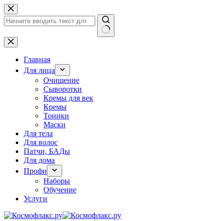
Перейти
к
сути
Ничего
не
найдено
Главная
Для лица
Очищение
Сыворотки
Кремы для век
Кремы
Тоники
Маски
Для тела
Для волос
Патчи, БАДы
Для дома
Профи
Наборы
Обучение
Услуги