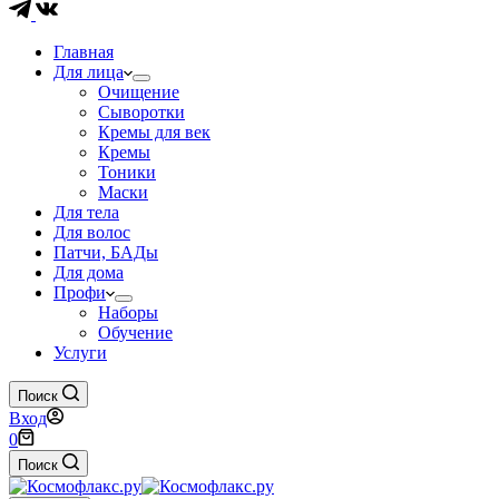
Главная
Для лица
Очищение
Сыворотки
Кремы для век
Кремы
Тоники
Маски
Для тела
Для волос
Патчи, БАДы
Для дома
Профи
Наборы
Обучение
Услуги
Поиск
Вход
Корзина
0
Поиск