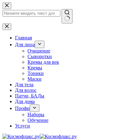
Перейти
к
сути
Ничего
не
найдено
Главная
Для лица
Очищение
Сыворотки
Кремы для век
Кремы
Тоники
Маски
Для тела
Для волос
Патчи, БАДы
Для дома
Профи
Наборы
Обучение
Услуги