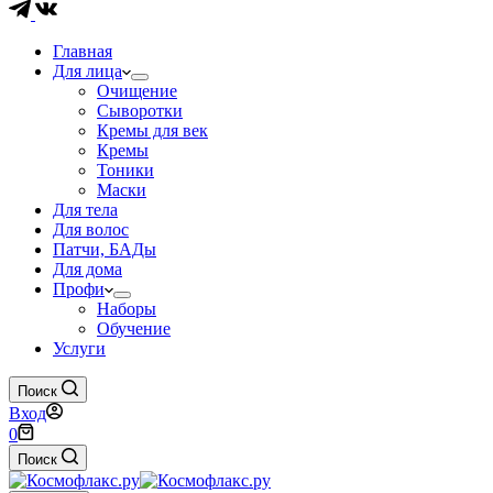
Главная
Для лица
Очищение
Сыворотки
Кремы для век
Кремы
Тоники
Маски
Для тела
Для волос
Патчи, БАДы
Для дома
Профи
Наборы
Обучение
Услуги
Поиск
Вход
Корзина
0
Поиск