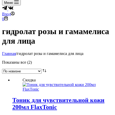
Меню
Вход
Корзина
0
гидролат розы и гамамелиса
для лица
Главная
/
гидролат розы и гамамелиса для лица
Сортировка:
Показаны все (2)
самые
недавние
Скидка
Тоник для чувствительной кожи
200мл FlaxTonic