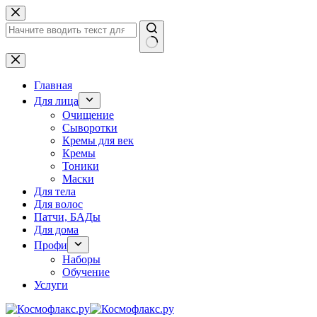
Перейти
к
сути
Ничего
не
найдено
Главная
Для лица
Очищение
Сыворотки
Кремы для век
Кремы
Тоники
Маски
Для тела
Для волос
Патчи, БАДы
Для дома
Профи
Наборы
Обучение
Услуги