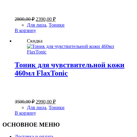
Первоначальная
Текущая
2800,00
₽
2390,00
₽
цена
цена:
Для лица
,
Тоники
составляла
2390,00 ₽.
В корзину
2800,00 ₽.
Скидка
Тоник для чувствительной кожи
460мл FlaxTonic
Первоначальная
Текущая
3500,00
₽
2990,00
₽
цена
цена:
Для лица
,
Тоники
составляла
2990,00 ₽.
В корзину
3500,00 ₽.
ОСНОВНОЕ МЕНЮ
Доставка и оплата