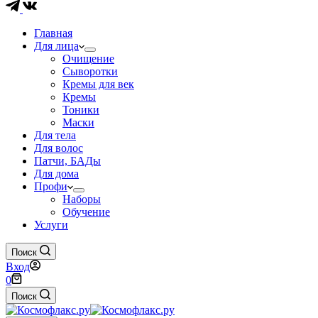
Главная
Для лица
Очищение
Сыворотки
Кремы для век
Кремы
Тоники
Маски
Для тела
Для волос
Патчи, БАДы
Для дома
Профи
Наборы
Обучение
Услуги
Поиск
Вход
Корзина
0
Поиск