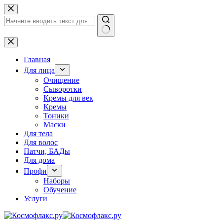
Перейти
к
сути
Ничего
не
найдено
Главная
Для лица
Очищение
Сыворотки
Кремы для век
Кремы
Тоники
Маски
Для тела
Для волос
Патчи, БАДы
Для дома
Профи
Наборы
Обучение
Услуги