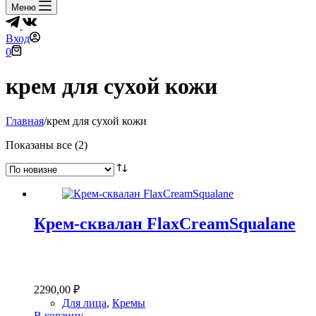
Меню
Вход
Корзина
0
крем для сухой кожи
Главная
/
крем для сухой кожи
Сортировка:
Показаны все (2)
самые
недавние
Крем-сквалан FlaxCreamSqualane
2290,00
₽
Для лица
,
Кремы
В корзину