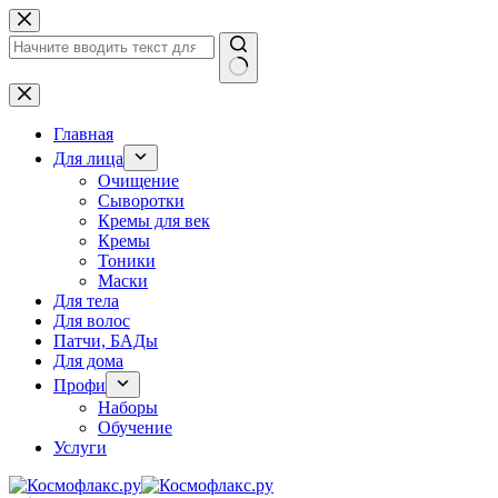
Перейти
к
сути
Ничего
не
найдено
Главная
Для лица
Очищение
Сыворотки
Кремы для век
Кремы
Тоники
Маски
Для тела
Для волос
Патчи, БАДы
Для дома
Профи
Наборы
Обучение
Услуги