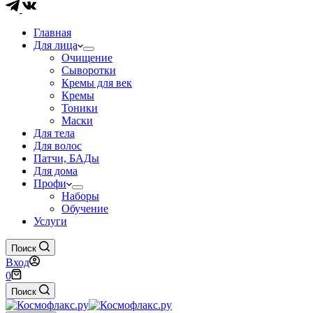
Главная
Для лица
Очищение
Сыворотки
Кремы для век
Кремы
Тоники
Маски
Для тела
Для волос
Патчи, БАДы
Для дома
Профи
Наборы
Обучение
Услуги
Поиск
Вход
Корзина
0
Поиск