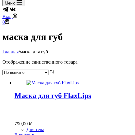
Меню
Вход
Корзина
0
маска для губ
Главная
/
маска для губ
Отображение единственного товара
Маска для губ FlaxLips
790,00
₽
Для тела
В корзину