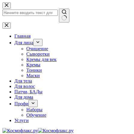
Перейти
к
сути
Ничего
не
найдено
Главная
Для лица
Очищение
Сыворотки
Кремы для век
Кремы
Тоники
Маски
Для тела
Для волос
Патчи, БАДы
Для дома
Профи
Наборы
Обучение
Услуги