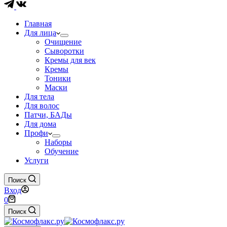
Главная
Для лица
Очищение
Сыворотки
Кремы для век
Кремы
Тоники
Маски
Для тела
Для волос
Патчи, БАДы
Для дома
Профи
Наборы
Обучение
Услуги
Поиск
Вход
Корзина
0
Поиск