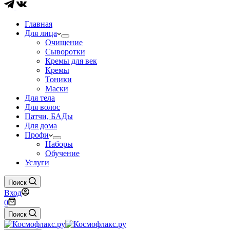
Главная
Для лица
Очищение
Сыворотки
Кремы для век
Кремы
Тоники
Маски
Для тела
Для волос
Патчи, БАДы
Для дома
Профи
Наборы
Обучение
Услуги
Поиск
Вход
Корзина
0
Поиск