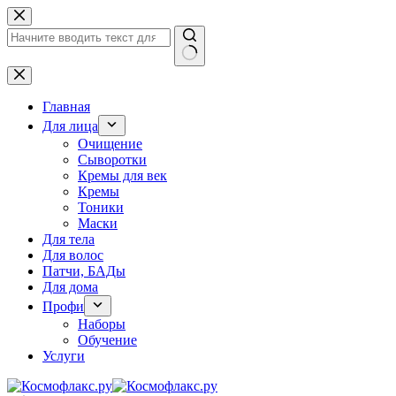
Перейти
к
сути
Ничего
не
найдено
Главная
Для лица
Очищение
Сыворотки
Кремы для век
Кремы
Тоники
Маски
Для тела
Для волос
Патчи, БАДы
Для дома
Профи
Наборы
Обучение
Услуги