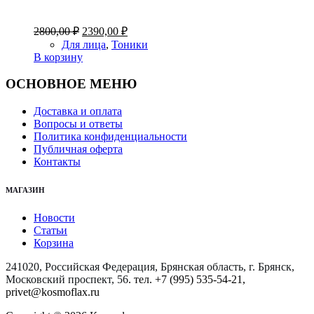
Первоначальная
Текущая
2800,00
₽
2390,00
₽
цена
цена:
Для лица
,
Тоники
составляла
2390,00 ₽.
В корзину
2800,00 ₽.
ОСНОВНОЕ МЕНЮ
Доставка и оплата
Вопросы и ответы
Политика конфиденциальности
Публичная оферта
Контакты
МАГАЗИН
Новости
Статьи
Корзина
241020, Российская Федерация, Брянская область, г. Брянск,
Московский проспект, 56
. тел. +7 (995) 535-54-21,
privet@kosmoflax.ru