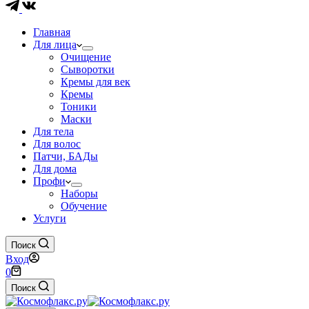
Главная
Для лица
Очищение
Сыворотки
Кремы для век
Кремы
Тоники
Маски
Для тела
Для волос
Патчи, БАДы
Для дома
Профи
Наборы
Обучение
Услуги
Поиск
Вход
Корзина
0
Поиск