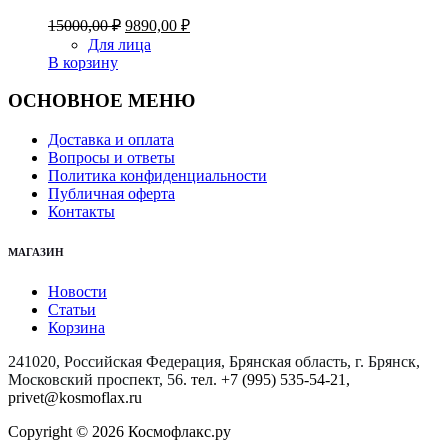
Первоначальная
Текущая
15000,00
₽
9890,00
₽
цена
цена:
Для лица
составляла
9890,00 ₽.
В корзину
15000,00 ₽.
ОСНОВНОЕ МЕНЮ
Доставка и оплата
Вопросы и ответы
Политика конфиденциальности
Публичная оферта
Контакты
МАГАЗИН
Новости
Статьи
Корзина
241020, Российская Федерация, Брянская область, г. Брянск,
Московский проспект, 56
. тел. +7 (995) 535-54-21,
privet@kosmoflax.ru
Copyright © 2026 Космофлакс.ру