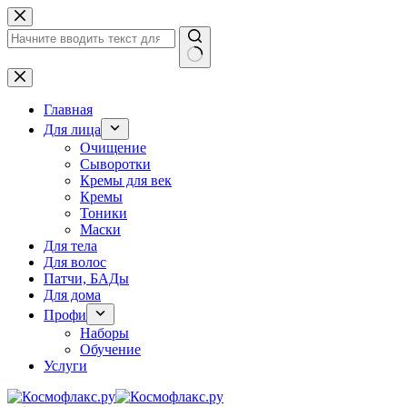
Перейти
к
сути
Ничего
не
найдено
Главная
Для лица
Очищение
Сыворотки
Кремы для век
Кремы
Тоники
Маски
Для тела
Для волос
Патчи, БАДы
Для дома
Профи
Наборы
Обучение
Услуги