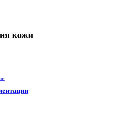
ния кожи
гментации