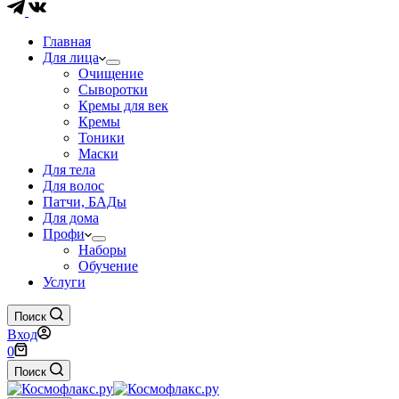
Главная
Для лица
Очищение
Сыворотки
Кремы для век
Кремы
Тоники
Маски
Для тела
Для волос
Патчи, БАДы
Для дома
Профи
Наборы
Обучение
Услуги
Поиск
Вход
Корзина
0
Поиск