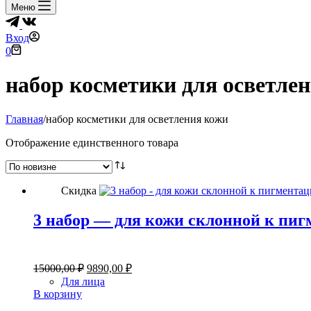
Меню
Вход
Корзина
0
набор косметики для осветле
Главная
/
набор косметики для осветления кожи
Отображение единственного товара
Скидка
3 набор — для кожи склонной к пи
Первоначальная
Текущая
15000,00
₽
9890,00
₽
цена
цена:
Для лица
составляла
9890,00 ₽.
В корзину
15000,00 ₽.