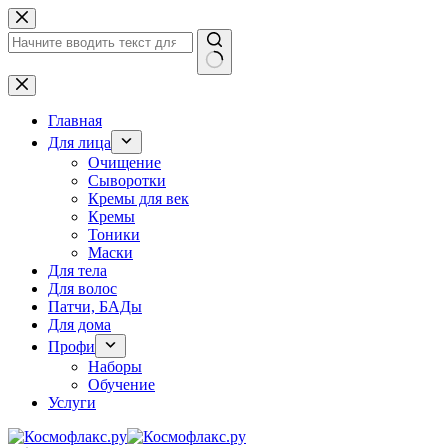
Перейти
к
сути
Ничего
не
найдено
Главная
Для лица
Очищение
Сыворотки
Кремы для век
Кремы
Тоники
Маски
Для тела
Для волос
Патчи, БАДы
Для дома
Профи
Наборы
Обучение
Услуги