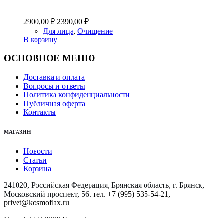
Первоначальная
Текущая
2900,00
₽
2390,00
₽
цена
цена:
Для лица
,
Очищение
составляла
2390,00 ₽.
В корзину
2900,00 ₽.
ОСНОВНОЕ МЕНЮ
Доставка и оплата
Вопросы и ответы
Политика конфиденциальности
Публичная оферта
Контакты
МАГАЗИН
Новости
Статьи
Корзина
241020, Российская Федерация, Брянская область, г. Брянск,
Московский проспект, 56
. тел. +7 (995) 535-54-21,
privet@kosmoflax.ru