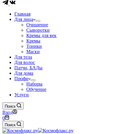
Главная
Для лица
Очищение
Сыворотки
Кремы для век
Кремы
Тоники
Маски
Для тела
Для волос
Патчи, БАДы
Для дома
Профи
Наборы
Обучение
Услуги
Поиск
Вход
Корзина
0
Поиск