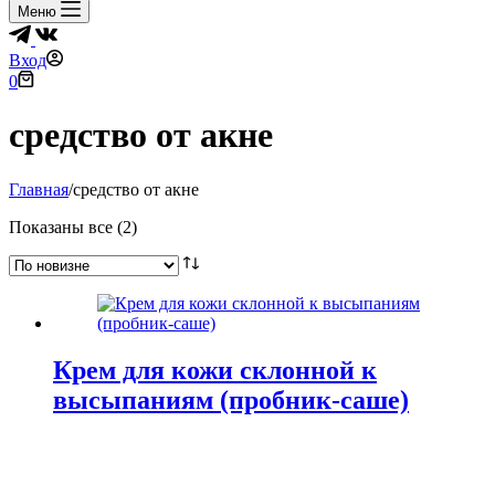
Меню
Вход
Корзина
0
средство от акне
Главная
/
средство от акне
Сортировка:
Показаны все (2)
самые
недавние
Крем для кожи склонной к
высыпаниям (пробник-саше)