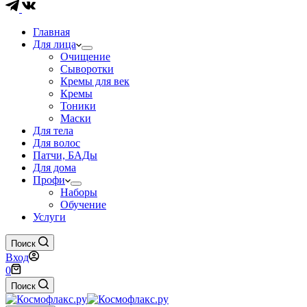
Главная
Для лица
Очищение
Сыворотки
Кремы для век
Кремы
Тоники
Маски
Для тела
Для волос
Патчи, БАДы
Для дома
Профи
Наборы
Обучение
Услуги
Поиск
Вход
Корзина
0
Поиск