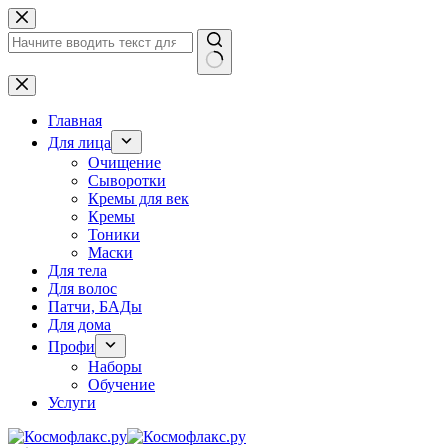
Перейти
к
сути
Ничего
не
найдено
Главная
Для лица
Очищение
Сыворотки
Кремы для век
Кремы
Тоники
Маски
Для тела
Для волос
Патчи, БАДы
Для дома
Профи
Наборы
Обучение
Услуги