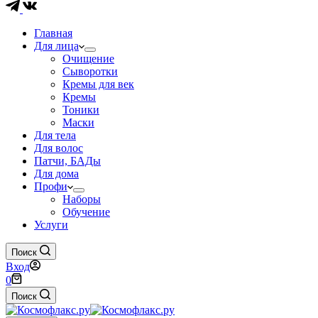
Главная
Для лица
Очищение
Сыворотки
Кремы для век
Кремы
Тоники
Маски
Для тела
Для волос
Патчи, БАДы
Для дома
Профи
Наборы
Обучение
Услуги
Поиск
Вход
Корзина
0
Поиск