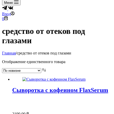
Меню
Вход
Корзина
0
средство от отеков под
глазами
Главная
/
средство от отеков под глазами
Отображение единственного товара
Сыворотка с кофеином FlaxSerum
2190,00
₽