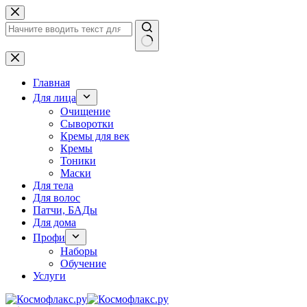
Перейти
к
сути
Ничего
не
найдено
Главная
Для лица
Очищение
Сыворотки
Кремы для век
Кремы
Тоники
Маски
Для тела
Для волос
Патчи, БАДы
Для дома
Профи
Наборы
Обучение
Услуги