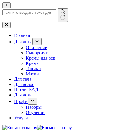
Перейти
к
сути
Ничего
не
найдено
Главная
Для лица
Очищение
Сыворотки
Кремы для век
Кремы
Тоники
Маски
Для тела
Для волос
Патчи, БАДы
Для дома
Профи
Наборы
Обучение
Услуги