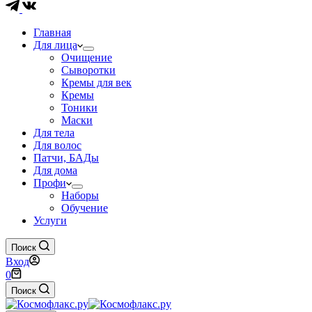
Главная
Для лица
Очищение
Сыворотки
Кремы для век
Кремы
Тоники
Маски
Для тела
Для волос
Патчи, БАДы
Для дома
Профи
Наборы
Обучение
Услуги
Поиск
Вход
Корзина
0
Поиск