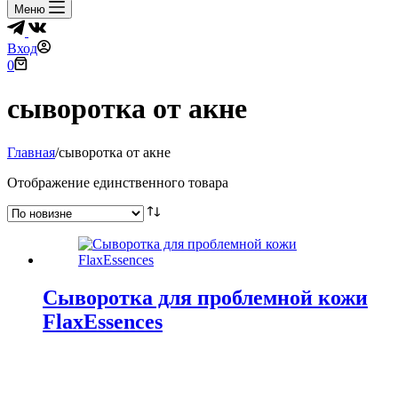
Меню
Вход
Корзина
0
сыворотка от акне
Главная
/
сыворотка от акне
Отображение единственного товара
Сыворотка для проблемной кожи
FlaxEssences