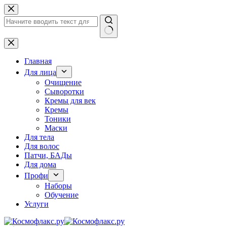
Перейти
к
сути
Ничего
не
найдено
Главная
Для лица
Очищение
Сыворотки
Кремы для век
Кремы
Тоники
Маски
Для тела
Для волос
Патчи, БАДы
Для дома
Профи
Наборы
Обучение
Услуги