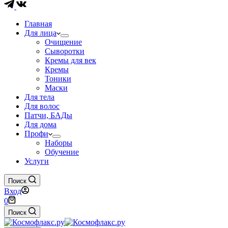
Главная
Для лица
Очищение
Сыворотки
Кремы для век
Кремы
Тоники
Маски
Для тела
Для волос
Патчи, БАДы
Для дома
Профи
Наборы
Обучение
Услуги
Поиск
Вход
Корзина
0
Поиск