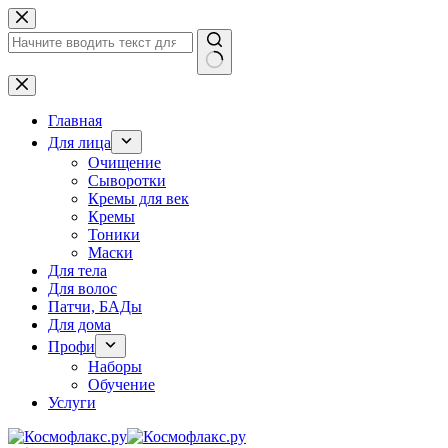
Перейти
к
сути
Ничего
не
найдено
Главная
Для лица
Очищение
Сыворотки
Кремы для век
Кремы
Тоники
Маски
Для тела
Для волос
Патчи, БАДы
Для дома
Профи
Наборы
Обучение
Услуги