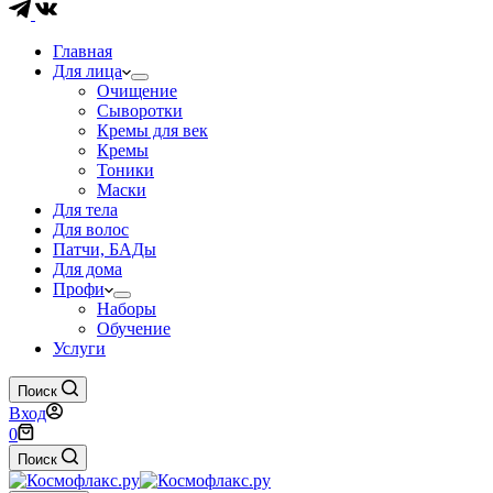
Главная
Для лица
Очищение
Сыворотки
Кремы для век
Кремы
Тоники
Маски
Для тела
Для волос
Патчи, БАДы
Для дома
Профи
Наборы
Обучение
Услуги
Поиск
Вход
Корзина
0
Поиск