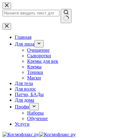
Перейти
к
сути
Ничего
не
найдено
Главная
Для лица
Очищение
Сыворотки
Кремы для век
Кремы
Тоники
Маски
Для тела
Для волос
Патчи, БАДы
Для дома
Профи
Наборы
Обучение
Услуги