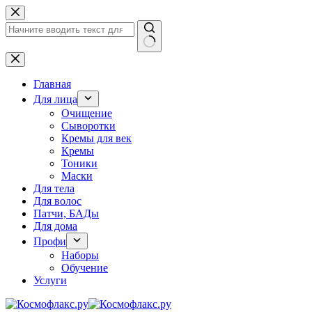
Перейти
к
сути
Ничего
не
найдено
Главная
Для лица
Очищение
Сыворотки
Кремы для век
Кремы
Тоники
Маски
Для тела
Для волос
Патчи, БАДы
Для дома
Профи
Наборы
Обучение
Услуги