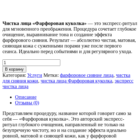
Чистка лица «Фарфоровая куколка»
— это экспресс-ритуал
для мгновенного преображения. Процедура сочетает глубокое
очищение, выравнивание тона и создание эффекта
фарфорового сияния. Результат — абсолютно чистая, матовая,
сияющая кожа с суженными порами уже после первого
сеанса. Идеально перед событиями и для регулярного ухода.
Количество
товара
В корзину
Чистка
Категория:
Услуги
Метки:
фарфоровое сияние лица
,
чистка
лица
для сияния кожи
,
чистка лица Фарфоровая куколка
,
экспресс
«Фарфоровая
чистка лица
куколка»
—
Описание
эталонная
Отзывы (0)
чистота
и
Представляем процедуру, название которой говорит само за
сияние
себя — «Фарфоровая куколка». Это авторский экспресс-
безупречной
ритуал глубокого очищения, направленный не только на
кожи
безупречную чистоту, но и на создание эффекта идеально
ровной, матовой и сияющей кожи, как у фарфоровой