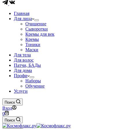
Главная
Для лица
Очищение
Сыворотки
Кремы для век
Кремы
Тоники
Маски
Для тела
Для волос
Патчи, БАДы
Для дома
Профи
Наборы
Обучение
Услуги
Поиск
Вход
Корзина
0
Поиск