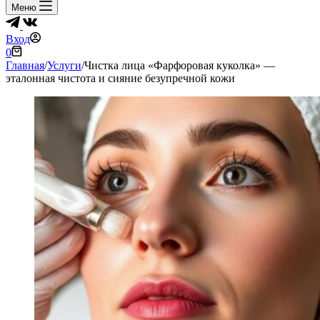
Меню
Вход
Корзина
0
Главная
/
Услуги
/
Чистка лица «Фарфоровая куколка» —
эталонная чистота и сияние безупречной кожи