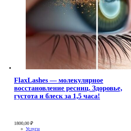
FlaxLashes — молекулярное
восстановление ресниц. Здоровье,
густота и блеск за 1,5 часа!
1800,00
₽
Услуги