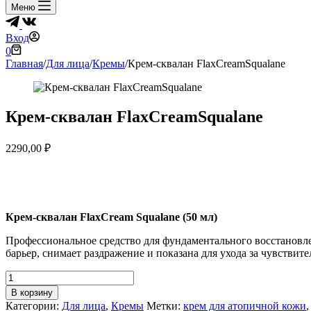
Меню
Вход
Корзина
0
Главная
/
Для лица
/
Кремы
/
Крем-сквалан FlaxCreamSqualane
Крем-сквалан FlaxCreamSqualane
2290,00
₽
Крем-сквалан FlaxCream Squalane (50 мл)
Профессиональное средство для фундаментального восстановл
барьер, снимает раздражение и показана для ухода за чувствит
Количество
товара
В корзину
Крем-
Категории:
Для лица
,
Кремы
Метки:
крем для атопичной кожи