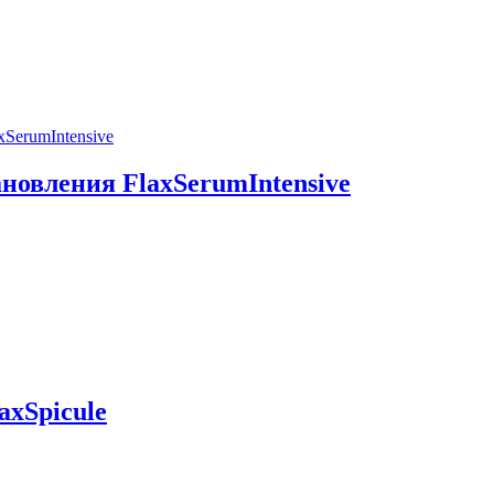
новления FlaxSerumIntensive
axSpicule