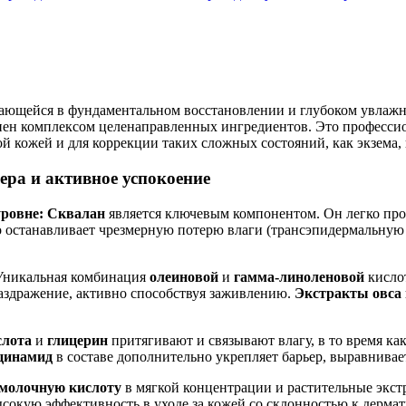
ждающейся в фундаментальном восстановлении и глубоком увлаж
лнен комплексом целенаправленных ингредиентов. Это професси
ой кожей и для коррекции таких сложных состояний, как экзема, 
ера и активное успокоение
ровне:
Сквалан
является ключевым компонентом. Он легко про
останавливает чрезмерную потерю влаги (трансэпидермальную 
никальная комбинация
олеиновой
и
гамма-линоленовой
кисло
раздражение, активно способствуя заживлению.
Экстракты овса 
слота
и
глицерин
притягивают и связывают влагу, в то время ка
цинамид
в составе дополнительно укрепляет барьер, выравнивае
молочную кислоту
в мягкой концентрации и растительные экстр
окую эффективность в уходе за кожей со склонностью к дермат