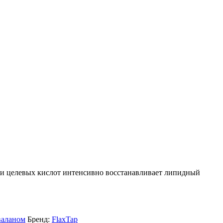
 и целевых кислот интенсивно восстанавливает липидный
валаном
Бренд:
FlaxTap