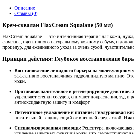
сквалан
FlaxCreamSqualane
Описание
Отзывы (0)
Крем-сквалан FlaxCream Squalane (50 мл)
FlaxCream Squalane — это интенсивная терапия для кожи, ну
сквалана, идентичного натуральному кожному себуму, и допо
процедур, для ежедневного ухода за очень сухой, чувствительн
Принцип действия: Глубокое восстановление барь
Восстановление липидного барьера на молекулярном у
эффективно восстанавливая гидролипидную мантию. Это 
кожи.
Противовоспалительное и регенерирующее действие:
У
укрепляют стенки сосудов, снимают покраснения, зуд и 
антиоксидантную защиту и комфорт.
Интенсивное увлажнение и питание:
Гиалуроновая ки
питательный, защищающий от внешней среды слой.
Ниа
Специализированная помощь:
Рецептура, включающая
усиление защитных функций кожи, что демонстрирует выс