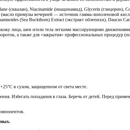
lane (сквалан), Niacinamide (ниацинамид), Glycerin (глицерин), Co
Oil (масло примулы вечерней — источник гамма-линоленовой кислот
hamnoides (Sea Buckthorn) Extract (экстракт облепихи), Daucus Caro
кожу лица, шеи и/или тела легкими массирующими движениями. 
вороток, а также для «закрытия» профессиональных процедур (п
+25°С в сухом, защищенном от света месте.
ния. Избегать попадания в глаза. Беречь от детей. Перед прим
омпонентов.
тных.