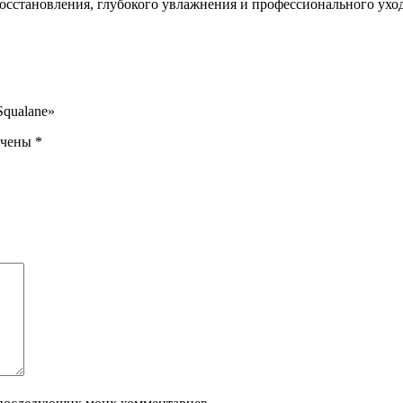
осстановления, глубокого увлажнения и профессионального уход
Squalane»
ечены
*