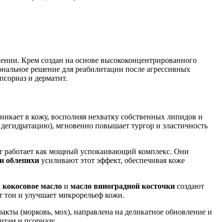
нении. Крем создан на основе высококонцентрированного
ональное решение для реабилитации после агрессивных
псориаз и дерматит.
никает в кожу, восполняя нехватку собственных липидов и
дегидратацию), мгновенно повышает тургор и эластичность
т работает как мощный успокаивающий комплекс. Они
и облепихи
усиливают этот эффект, обеспечивая коже
к
кокосовое масло
и
масло виноградной косточки
создают
т тон и улучшает микрорельеф кожи.
акты (морковь, мох), направлена на деликатное обновление и
итам и псориазу.