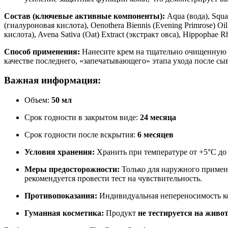
Состав (ключевые активные компоненты):
Aqua (вода), Squa
(гиалуроновая кислота), Oenothera Biennis (Evening Primrose) 
кислота), Avena Sativa (Oat) Extract (экстракт овса), Hippophae R
Способ применения:
Нанесите крем на тщательно очищенную 
качестве последнего, «запечатывающего» этапа ухода после сы
Важная информация:
Объем:
50 мл
Срок годности в закрытом виде:
24 месяца
Срок годности после вскрытия:
6 месяцев
Условия хранения:
Хранить при температуре от +5°С до 
Меры предосторожности:
Только для наружного примене
рекомендуется провести тест на чувствительность.
Противопоказания:
Индивидуальная непереносимость к
Гуманная косметика:
Продукт
не тестируется на живо