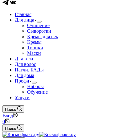
Главная
Для лица
Очищение
Сыворотки
Кремы для век
Кремы
Тоники
Маски
Для тела
Для волос
Патчи, БАДы
Для дома
Профи
Наборы
Обучение
Услуги
Поиск
Вход
Корзина
0
Поиск