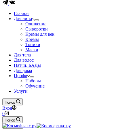
Главная
Для лица
Очищение
Сыворотки
Кремы для век
Кремы
Тоники
Маски
Для тела
Для волос
Патчи, БАДы
Для дома
Профи
Наборы
Обучение
Услуги
Поиск
Вход
Корзина
0
Поиск