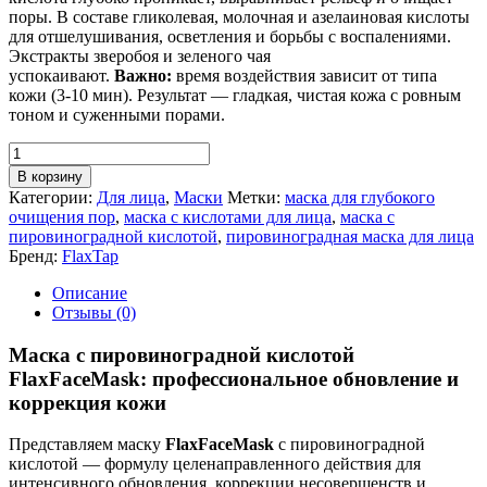
поры. В составе гликолевая, молочная и азелаиновая кислоты
для отшелушивания, осветления и борьбы с воспалениями.
Экстракты зверобоя и зеленого чая
успокаивают.
Важно:
время воздействия зависит от типа
кожи (3-10 мин). Результат — гладкая, чистая кожа с ровным
тоном и суженными порами.
Количество
товара
В корзину
Маска
Категории:
Для лица
,
Маски
Метки:
маска для глубокого
с
очищения пор
,
маска с кислотами для лица
,
маска с
пировиноградной
пировиноградной кислотой
,
пировиноградная маска для лица
кислотой
Бренд:
FlaxTap
FlaxFaceMask
Описание
Отзывы (0)
Маска с пировиноградной кислотой
FlaxFaceMask: профессиональное обновление и
коррекция кожи
Представляем маску
FlaxFaceMask
с пировиноградной
кислотой — формулу целенаправленного действия для
интенсивного обновления, коррекции несовершенств и