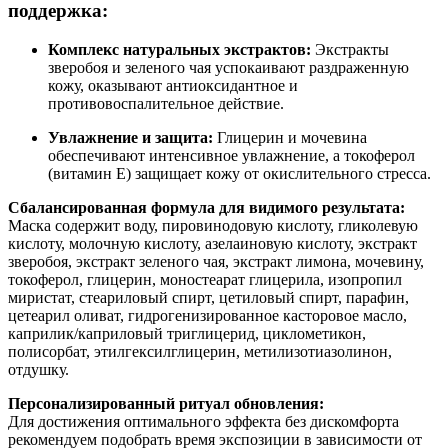
поддержка:
Комплекс натуральных экстрактов:
Экстракты
зверобоя и зеленого чая успокаивают раздраженную
кожу, оказывают антиоксидантное и
противовоспалительное действие.
Увлажнение и защита:
Глицерин и мочевина
обеспечивают интенсивное увлажнение, а токоферол
(витамин Е) защищает кожу от окислительного стресса.
Сбалансированная формула для видимого результата:
Маска содержит воду, пировинодовую кислоту, гликолевую
кислоту, молочную кислоту, азелаиновую кислоту, экстракт
зверобоя, экстракт зеленого чая, экстракт лимона, мочевину,
токоферол, глицерин, моностеарат глицерила, изопропил
миристат, стеариловый спирт, цетиловый спирт, парафин,
цетеарил оливат, гидрогенизированное касторовое масло,
каприлик/каприловый триглицерид, циклометикон,
полисорбат, этилгексилглицерин, метилизотиазолинон,
отдушку.
Персонализированный ритуал обновления:
Для достижения оптимального эффекта без дискомфорта
рекомендуем подобрать время экспозиции в зависимости от