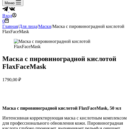
Меню
Вход
Корзина
0
Главная
/
Для лица
/
Маски
/
Маска с пировиноградной кислотой
FlaxFaceMask
Маска с пировиноградной кислотой
FlaxFaceMask
1790,00
₽
Маска с пировиноградной кислотой FlaxFaceMask, 50 мл
Интенсивная корректирующая маска с кислотным комплексом
для профессионального обновления кожи. Пировиноградная
кислота глубоко проникает, выравнивает рельеф и очищает