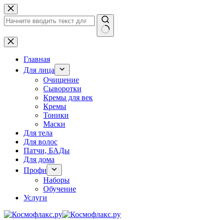
Перейти
к
сути
Ничего
не
найдено
Главная
Для лица
Очищение
Сыворотки
Кремы для век
Кремы
Тоники
Маски
Для тела
Для волос
Патчи, БАДы
Для дома
Профи
Наборы
Обучение
Услуги