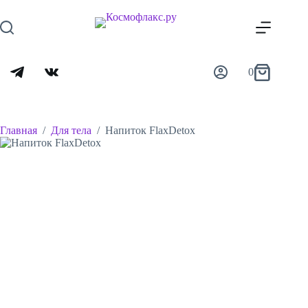
Перейти
к
сути
0
Корзина
Главная
/
Для тела
/
Напиток FlaxDetox