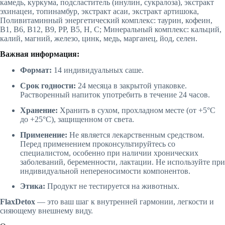
камедь, куркума, подсластитель (инулин, сукралоза), экстракт
эхинацеи, топинамбур, экстракт асаи, экстракт артишока,
Поливитаминный энергетический комплекс: таурин, кофеин,
В1, В6, В12, В9, РР, В5, Н, С; Минеральный комплекс: кальций,
калий, магний, железо, цинк, медь, марганец, йод, селен.
Важная информация:
Формат:
14 индивидуальных саше.
Срок годности:
24 месяца в закрытой упаковке.
Растворенный напиток употребить в течение 24 часов.
Хранение:
Хранить в сухом, прохладном месте (от +5°C
до +25°C), защищенном от света.
Применение:
Не является лекарственным средством.
Перед применением проконсультируйтесь со
специалистом, особенно при наличии хронических
заболеваний, беременности, лактации. Не используйте при
индивидуальной непереносимости компонентов.
Этика:
Продукт не тестируется на животных.
FlaxDetox
— это ваш шаг к внутренней гармонии, легкости и
сияющему внешнему виду.