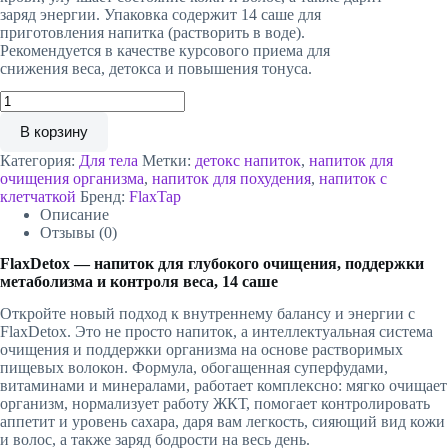
заряд энергии. Упаковка содержит 14 саше для
приготовления напитка (растворить в воде).
Рекомендуется в качестве курсового приема для
снижения веса, детокса и повышения тонуса.
Количество
товара
В корзину
Напиток
FlaxDetox
Категория:
Для тела
Метки:
детокс напиток
,
напиток для
очищения организма
,
напиток для похудения
,
напиток с
клетчаткой
Бренд:
FlaxTap
Описание
Отзывы (0)
FlaxDetox — напиток для глубокого очищения, поддержки
метаболизма и контроля веса, 14 саше
Откройте новый подход к внутреннему балансу и энергии с
FlaxDetox. Это не просто напиток, а интеллектуальная система
очищения и поддержки организма на основе растворимых
пищевых волокон. Формула, обогащенная суперфудами,
витаминами и минералами, работает комплексно: мягко очищает
организм, нормализует работу ЖКТ, помогает контролировать
аппетит и уровень сахара, даря вам легкость, сияющий вид кожи
и волос, а также заряд бодрости на весь день.