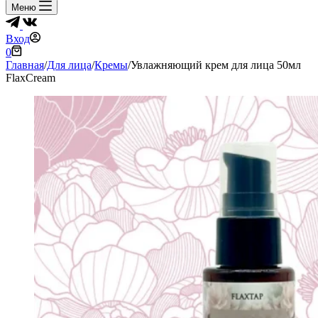
Меню
Вход
Корзина
0
Главная
/
Для лица
/
Кремы
/
Увлажняющий крем для лица 50мл
FlaxCream