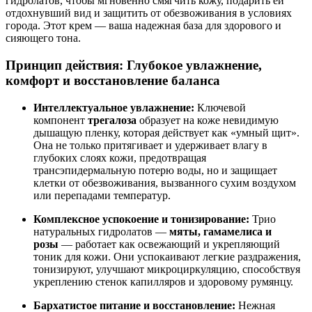
гидролатов, чтобы мгновенно смягчить кожу, подарить ей
отдохнувший вид и защитить от обезвоживания в условиях
города. Этот крем — ваша надежная база для здорового и
сияющего тона.
Принцип действия: Глубокое увлажнение,
комфорт и восстановление баланса
Интеллектуальное увлажнение:
Ключевой
компонент
трегалоза
образует на коже невидимую
дышащую пленку, которая действует как «умный щит».
Она не только притягивает и удерживает влагу в
глубоких слоях кожи, предотвращая
трансэпидермальную потерю воды, но и защищает
клетки от обезвоживания, вызванного сухим воздухом
или перепадами температур.
Комплексное успокоение и тонизирование:
Трио
натуральных гидролатов —
мяты, гамамелиса и
розы
— работает как освежающий и укрепляющий
тоник для кожи. Они успокаивают легкие раздражения,
тонизируют, улучшают микроциркуляцию, способствуя
укреплению стенок капилляров и здоровому румянцу.
Бархатистое питание и восстановление:
Нежная