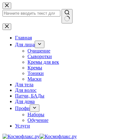
Перейти
к
сути
Ничего
не
найдено
Главная
Для лица
Очищение
Сыворотки
Кремы для век
Кремы
Тоники
Маски
Для тела
Для волос
Патчи, БАДы
Для дома
Профи
Наборы
Обучение
Услуги