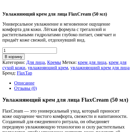
Увлажняющий крем для лица FlaxCream (50 мл)
Универсальное увлажнение и мгновенное ощущение
комфорта для кожи. Лёгкая формула с трегалозой и
растительными гидролатами глубоко питает, смягчает и
придаёт коже свежий, отдохнувший вид.
Количество
товара
В корзину
Увлажняющий
Категории:
Для лица
,
Кремы
Метки:
крем для лица
,
крем для
крем
сухой кожи
,
увлажняющий крем
,
увлажняющий крем для лица
для
Бренд:
FlaxTap
лица
50мл
Описание
FlaxCream
Отзывы (0)
Увлажняющий крем для лица FlaxCream (50 мл)
FlaxCream — это универсальный уход, который приносит
коже ощущение чистого комфорта, свежести и напитанности.
Созданный для ежедневного ритуала, он объединяет
передовую увлажняющую технологию и силу растительных