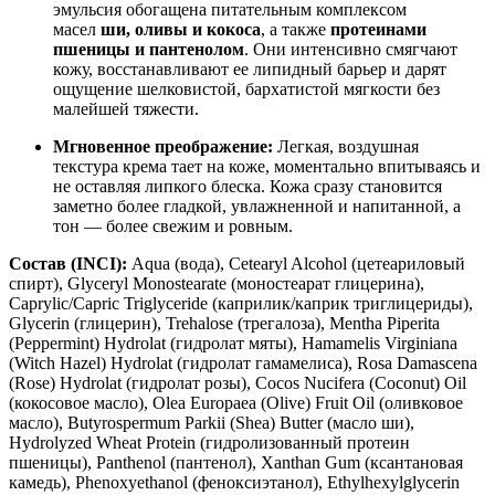
эмульсия обогащена питательным комплексом
масел
ши, оливы и кокоса
, а также
протеинами
пшеницы и пантенолом
. Они интенсивно смягчают
кожу, восстанавливают ее липидный барьер и дарят
ощущение шелковистой, бархатистой мягкости без
малейшей тяжести.
Мгновенное преображение:
Легкая, воздушная
текстура крема тает на коже, моментально впитываясь и
не оставляя липкого блеска. Кожа сразу становится
заметно более гладкой, увлажненной и напитанной, а
тон — более свежим и ровным.
Состав (INCI):
Aqua (вода), Cetearyl Alcohol (цетеариловый
спирт), Glyceryl Monostearate (моностеарат глицерина),
Caprylic/Capric Triglyceride (каприлик/каприк триглицериды),
Glycerin (глицерин), Trehalose (трегалоза), Mentha Piperita
(Peppermint) Hydrolat (гидролат мяты), Hamamelis Virginiana
(Witch Hazel) Hydrolat (гидролат гамамелиса), Rosa Damascena
(Rose) Hydrolat (гидролат розы), Cocos Nucifera (Coconut) Oil
(кокосовое масло), Olea Europaea (Olive) Fruit Oil (оливковое
масло), Butyrospermum Parkii (Shea) Butter (масло ши),
Hydrolyzed Wheat Protein (гидролизованный протеин
пшеницы), Panthenol (пантенол), Xanthan Gum (ксантановая
камедь), Phenoxyethanol (феноксиэтанол), Ethylhexylglycerin