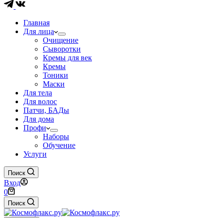
Главная
Для лица
Очищение
Сыворотки
Кремы для век
Кремы
Тоники
Маски
Для тела
Для волос
Патчи, БАДы
Для дома
Профи
Наборы
Обучение
Услуги
Поиск
Вход
Корзина
0
Поиск