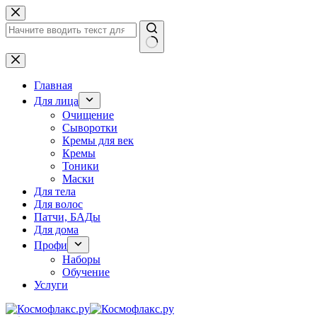
Перейти
к
сути
Ничего
не
найдено
Главная
Для лица
Очищение
Сыворотки
Кремы для век
Кремы
Тоники
Маски
Для тела
Для волос
Патчи, БАДы
Для дома
Профи
Наборы
Обучение
Услуги