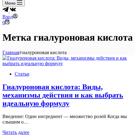
Меню
Вход
Корзина
0
Метка
гиалуроновая кислота
Главная
/
гиалуроновая кислота
Статьи
Гиалуроновая кислота: Виды,
механизмы действия и как выбрать
идеальную формулу
Введение: Один ингредиент — множество ролей Когда мы
слышим о…
Гиалуроновая
Читать далее