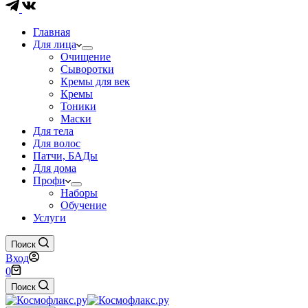
Главная
Для лица
Очищение
Сыворотки
Кремы для век
Кремы
Тоники
Маски
Для тела
Для волос
Патчи, БАДы
Для дома
Профи
Наборы
Обучение
Услуги
Поиск
Вход
Корзина
0
Поиск