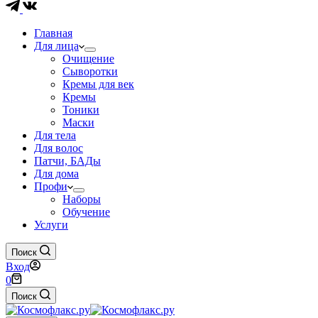
Главная
Для лица
Очищение
Сыворотки
Кремы для век
Кремы
Тоники
Маски
Для тела
Для волос
Патчи, БАДы
Для дома
Профи
Наборы
Обучение
Услуги
Поиск
Вход
Корзина
0
Поиск