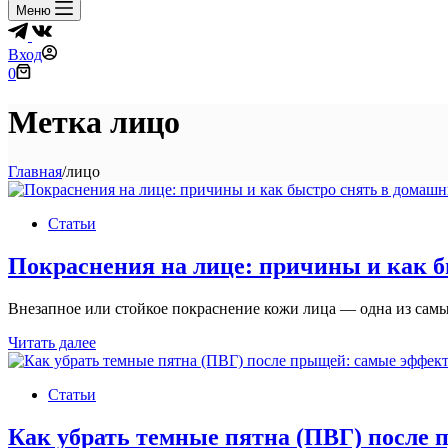
Меню
Вход
Корзина
0
Метка
лицо
Главная
/
лицо
Статьи
Покраснения на лице: причины и как б
Внезапное или стойкое покраснение кожи лица — одна из са
Покраснения
Читать далее
на
лице:
Статьи
причины
и
как
Как убрать темные пятна (ПВГ) после