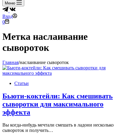
Меню
Вход
Корзина
0
Метка
наслаивание
сывороток
Главная
/
наслаивание сывороток
Статьи
Бьюти-коктейли: Как смешивать
сыворотки для максимального
эффекта
Вы когда-нибудь мечтали смешать в ладони несколько
сывороток и получить…