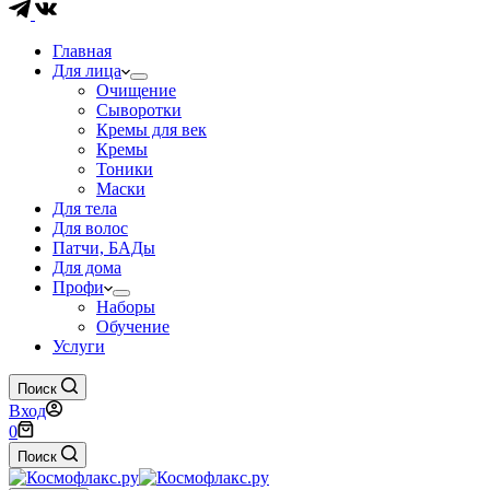
Главная
Для лица
Очищение
Сыворотки
Кремы для век
Кремы
Тоники
Маски
Для тела
Для волос
Патчи, БАДы
Для дома
Профи
Наборы
Обучение
Услуги
Поиск
Вход
Корзина
0
Поиск