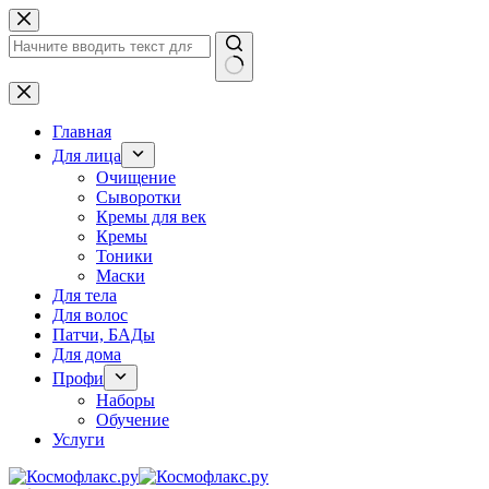
Перейти
к
сути
Ничего
не
найдено
Главная
Для лица
Очищение
Сыворотки
Кремы для век
Кремы
Тоники
Маски
Для тела
Для волос
Патчи, БАДы
Для дома
Профи
Наборы
Обучение
Услуги