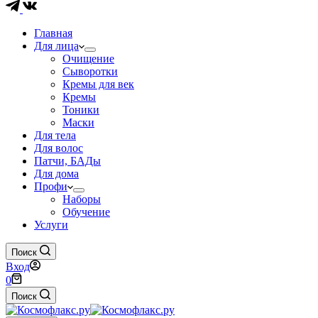
Главная
Для лица
Очищение
Сыворотки
Кремы для век
Кремы
Тоники
Маски
Для тела
Для волос
Патчи, БАДы
Для дома
Профи
Наборы
Обучение
Услуги
Поиск
Вход
Корзина
0
Поиск