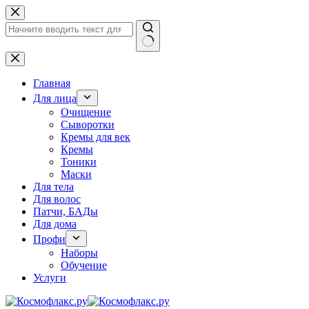
Перейти
к
сути
Ничего
не
найдено
Главная
Для лица
Очищение
Сыворотки
Кремы для век
Кремы
Тоники
Маски
Для тела
Для волос
Патчи, БАДы
Для дома
Профи
Наборы
Обучение
Услуги