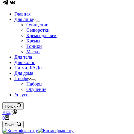
Главная
Для лица
Очищение
Сыворотки
Кремы для век
Кремы
Тоники
Маски
Для тела
Для волос
Патчи, БАДы
Для дома
Профи
Наборы
Обучение
Услуги
Поиск
Вход
Корзина
0
Поиск