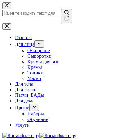
Перейти
к
сути
Ничего
не
найдено
Главная
Для лица
Очищение
Сыворотки
Кремы для век
Кремы
Тоники
Маски
Для тела
Для волос
Патчи, БАДы
Для дома
Профи
Наборы
Обучение
Услуги