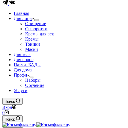
Главная
Для лица
Очищение
Сыворотки
Кремы для век
Кремы
Тоники
Маски
Для тела
Для волос
Патчи, БАДы
Для дома
Профи
Наборы
Обучение
Услуги
Поиск
Вход
Корзина
0
Поиск