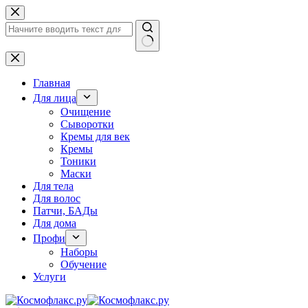
Перейти
к
сути
Ничего
не
найдено
Главная
Для лица
Очищение
Сыворотки
Кремы для век
Кремы
Тоники
Маски
Для тела
Для волос
Патчи, БАДы
Для дома
Профи
Наборы
Обучение
Услуги