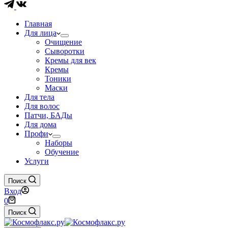
Главная
Для лица
Очищение
Сыворотки
Кремы для век
Кремы
Тоники
Маски
Для тела
Для волос
Патчи, БАДы
Для дома
Профи
Наборы
Обучение
Услуги
Поиск
Вход
Корзина
0
Поиск