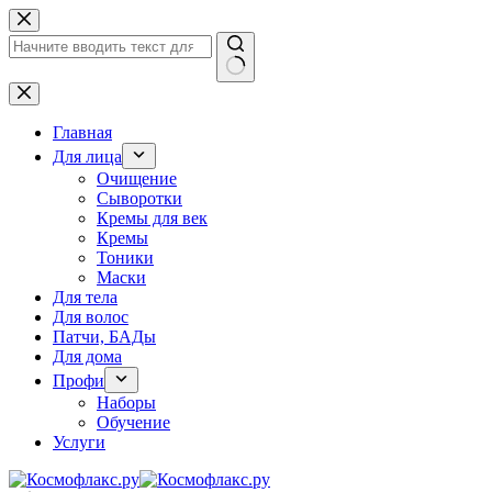
Перейти
к
сути
Ничего
не
найдено
Главная
Для лица
Очищение
Сыворотки
Кремы для век
Кремы
Тоники
Маски
Для тела
Для волос
Патчи, БАДы
Для дома
Профи
Наборы
Обучение
Услуги