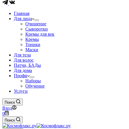
Главная
Для лица
Очищение
Сыворотки
Кремы для век
Кремы
Тоники
Маски
Для тела
Для волос
Патчи, БАДы
Для дома
Профи
Наборы
Обучение
Услуги
Поиск
Вход
Корзина
0
Поиск