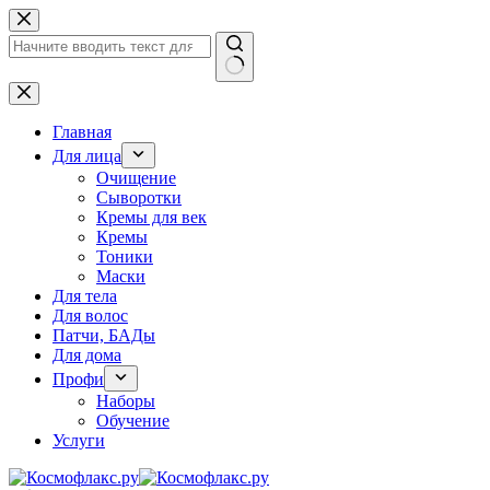
Перейти
к
сути
Ничего
не
найдено
Главная
Для лица
Очищение
Сыворотки
Кремы для век
Кремы
Тоники
Маски
Для тела
Для волос
Патчи, БАДы
Для дома
Профи
Наборы
Обучение
Услуги