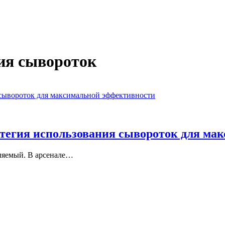
ия сывороток
атегия использования сывороток для ма
ляемый. В арсенале…