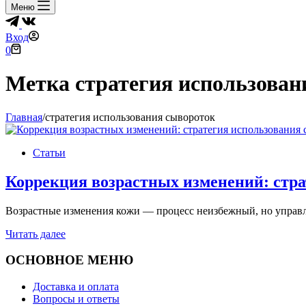
Меню
Вход
Корзина
0
Метка
стратегия использован
Главная
/
стратегия использования сывороток
Статьи
Коррекция возрастных изменений: стр
Возрастные изменения кожи — процесс неизбежный, но управ
Коррекция
Читать далее
возрастных
изменений:
ОСНОВНОЕ МЕНЮ
стратегия
использования
Доставка и оплата
сывороток
Вопросы и ответы