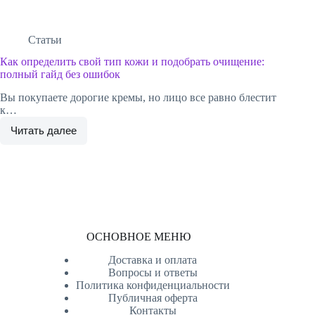
Статьи
Как определить свой тип кожи и подобрать очищение:
полный гайд без ошибок
Вы покупаете дорогие кремы, но лицо все равно блестит
к…
Читать далее
Как
определить
свой
тип
кожи
и
подобрать
очищение:
полный
ОСНОВНОЕ МЕНЮ
гайд
без
Доставка и оплата
ошибок
Вопросы и ответы
Политика конфиденциальности
Публичная оферта
Контакты