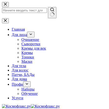
Перейти
к
сути
Ничего
не
найдено
Главная
Для лица
Очищение
Сыворотки
Кремы для век
Кремы
Тоники
Маски
Для тела
Для волос
Патчи, БАДы
Для дома
Профи
Наборы
Обучение
Услуги