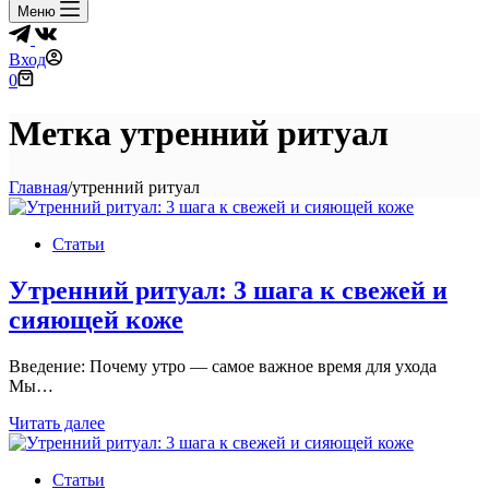
Меню
Вход
Корзина
0
Метка
утренний ритуал
Главная
/
утренний ритуал
Статьи
Утренний ритуал: 3 шага к свежей и
сияющей коже
Введение: Почему утро — самое важное время для ухода
Мы…
Утренний
Читать далее
ритуал:
3
Статьи
шага