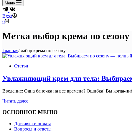
Меню
Вход
Корзина
0
Метка
выбор крема по сезону
Главная
/
выбор крема по сезону
Статьи
Увлажняющий крем для тела: Выбираем
Введение: Одна баночка на все времена? Ошибка! Вы когда-ни
Увлажняющий
Читать далее
крем
для
ОСНОВНОЕ МЕНЮ
тела:
Выбираем
Доставка и оплата
по
Вопросы и ответы