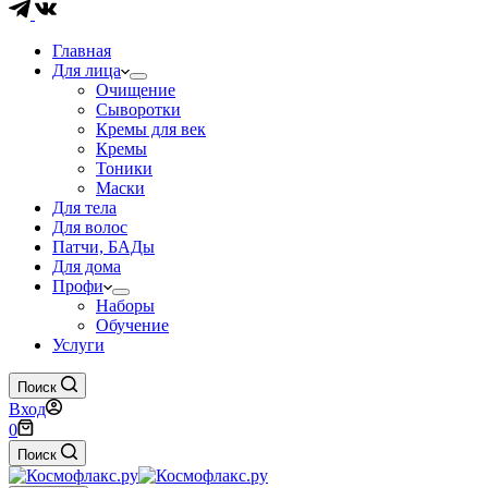
Главная
Для лица
Очищение
Сыворотки
Кремы для век
Кремы
Тоники
Маски
Для тела
Для волос
Патчи, БАДы
Для дома
Профи
Наборы
Обучение
Услуги
Поиск
Вход
Корзина
0
Поиск