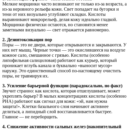
Мелкие морщинки часто возникают не только из-за возраста, а
из-за неровного рельефа кожи. Свет попадает на бугорки и
тени от них визуально углубляют складки. Кислоты
выравнивают микрорельеф, делая кожу идеально гладкой.
Морщинки физически остаются, но становятся менее
заметными визуально — свет отражается равномерно.
2. Дезинтоксикация пор
Поры — это не двери, которые открываются и закрываются. У
них нет мышц. Черные точки — это окислившееся на воздухе
кожное сало, смешанное с грязью. Кислоты (особенно
липофильная салициловая) работают как курьер, который
проникает вглубь канала и буквально «выносит мусор»
наружу. Это единственный способ по-настоящему очистить
поры, не травмируя их.
3. Усиление барьерной функции (парадоксально, но факт)
Звучит странно: как кислота, которая отшелушивает, может
укреплять барьер? В малых концентрациях кислоты (особенно
PHA) работают как сигнал для кожи: «эй, нам нужна
защита!». Клетки базального слоя начинают активнее
делиться, а липидный слой восстанавливается быстрее.
Главное — не переборщить.
4. Снижение активности сальных желез (накопительный