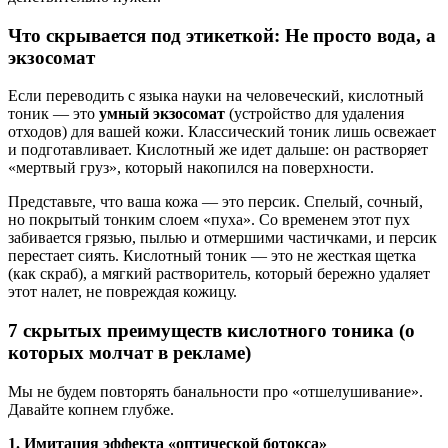
Что скрывается под этикеткой: Не просто вода, а
экзосомат
Если переводить с языка науки на человеческий, кислотный
тоник — это
умный экзосомат
(устройство для удаления
отходов) для вашей кожи. Классический тоник лишь освежает
и подготавливает. Кислотный же идет дальше: он растворяет
«мертвый груз», который накопился на поверхности.
Представьте, что ваша кожа — это персик. Спелый, сочный,
но покрытый тонким слоем «пуха». Со временем этот пух
забивается грязью, пылью и отмершими частичками, и персик
перестает сиять. Кислотный тоник — это не жесткая щетка
(как скраб), а мягкий растворитель, который бережно удаляет
этот налет, не повреждая кожицу.
7 скрытых преимуществ кислотного тоника (о
которых молчат в рекламе)
Мы не будем повторять банальности про «отшелушивание».
Давайте копнем глубже.
1. Имитация эффекта «оптической ботокса»