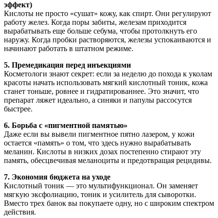
эффект)
Кислоты не просто «сушат» кожу, как спирт. Они регулируют
работу желез. Когда поры забиты, железам приходится
вырабатывать еще больше себума, чтобы протолкнуть его
наружу. Когда пробки растворяются, железы успокаиваются и
начинают работать в штатном режиме.
5. Премедикация перед инъекциями
Косметологи знают секрет: если за неделю до похода к уколам
красоты начать использовать мягкий кислотный тоник, кожа
станет тоньше, ровнее и гидратированнее. Это значит, что
препарат ляжет идеально, а синяки и папулы рассосутся
быстрее.
6. Борьба с «пигментной памятью»
Даже если вы вывели пигментное пятно лазером, у кожи
остается «память» о том, что здесь нужно вырабатывать
меланин. Кислоты в низких дозах постепенно стирают эту
память, обесцвечивая меланоциты и предотвращая рецидивы.
7. Экономия бюджета на уходе
Кислотный тоник — это мультифункционал. Он заменяет
мягкую эксфолиацию, тоник и усилитель для сыворотки.
Вместо трех банок вы покупаете одну, но с широким спектром
действия.