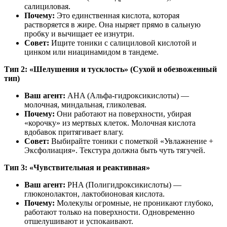
салициловая.
Почему:
Это единственная кислота, которая
растворяется в жире. Она ныряет прямо в сальную
пробку и вычищает ее изнутри.
Совет:
Ищите тоники с салициловой кислотой и
цинком или ниацинамидом в тандеме.
Тип 2: «Шелушения и тусклость» (Сухой и обезвоженный
тип)
Ваш агент:
AHA (Альфа-гидроксикислоты) —
молочная, миндальная, гликолевая.
Почему:
Они работают на поверхности, убирая
«корочку» из мертвых клеток. Молочная кислота
вдобавок притягивает влагу.
Совет:
Выбирайте тоники с пометкой «Увлажнение +
Эксфолиация». Текстура должна быть чуть тягучей.
Тип 3: «Чувствительная и реактивная»
Ваш агент:
PHA (Полигидроксикислоты) —
глюконолактон, лактобионовая кислота.
Почему:
Молекулы огромные, не проникают глубоко,
работают только на поверхности. Одновременно
отшелушивают и успокаивают.