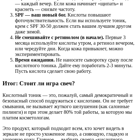
— каждый вечер. Если кожа начинает «щипать» и
краснеть — снизьте частоту.
SPF — ваш новый бог.
Кислоты повышают
фоточувствительность. Если вы используете тоник,
крем с SPF 30-50 должен стать вашим лучшим другом
даже зимой.
Не смешивайте с ретинолом (в начале).
Первые 3
месяца используйте кислоты утром, а ретинол вечером,
или чередуйте дни. Когда кожа привыкнет, можно
экспериментировать.
Время ожидания.
Не наносите сыворотку сразу после
кислотного тоника. Дайте ему поработать 2-3 минуты.
Пусть кислота сделает свою работу.
Итог: Стоит ли игра свеч?
Кислотный тоник — это, пожалуй, самый демократичный и
безопасный способ подружиться с кислотами. Он не требует
смывания, не вызывает жуткого шелушения (как салонные
пилинги) и при этом делает 80% той работы, за которую мы
платим косметологам.
Это продукт, который подходит всем, кто хочет видеть в
зеркале не просто ухоженное лицо, а сияющую, гладкую и
здоровую кожу. Главное — выбрать своего «кислотного