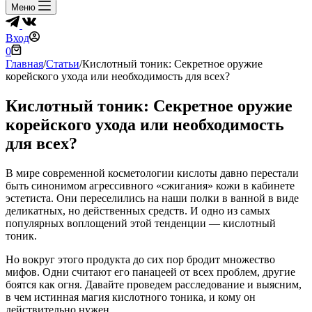
Меню
Вход
Корзина
0
Главная
/
Статьи
/
Кислотный тоник: Секретное оружие
корейского ухода или необходимость для всех?
Кислотный тоник: Секретное оружие
корейского ухода или необходимость
для всех?
В мире современной косметологии кислоты давно перестали
быть синонимом агрессивного «сжигания» кожи в кабинете
эстетиста. Они переселились на наши полки в ванной в виде
деликатных, но действенных средств. И одно из самых
популярных воплощений этой тенденции — кислотный
тоник.
Но вокруг этого продукта до сих пор бродит множество
мифов. Одни считают его панацеей от всех проблем, другие
боятся как огня. Давайте проведем расследование и выясним,
в чем истинная магия кислотного тоника, и кому он
действительно нужен.