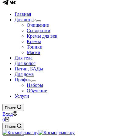
Главная
Для лица
Очищение
Сыворотки
Кремы для век
Кремы
Тоники
Маски
Для тела
Для волос
Патчи, БАДы
Для дома
Профи
Наборы
Обучение
Услуги
Поиск
Вход
Корзина
0
Поиск