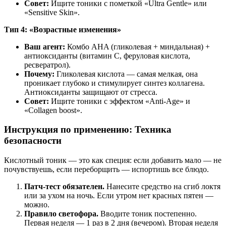
Совет:
Ищите тоники с пометкой «Ultra Gentle» или
«Sensitive Skin».
Тип 4: «Возрастные изменения»
Ваш агент:
Комбо AHA (гликолевая + миндальная) +
антиоксиданты (витамин С, феруловая кислота,
ресвератрол).
Почему:
Гликолевая кислота — самая мелкая, она
проникает глубоко и стимулирует синтез коллагена.
Антиоксиданты защищают от стресса.
Совет:
Ищите тоники с эффектом «Anti-Age» и
«Collagen boost».
Инструкция по применению: Техника
безопасности
Кислотный тоник — это как специя: если добавить мало — не
почувствуешь, если переборщить — испортишь все блюдо.
Патч-тест обязателен.
Нанесите средство на сгиб локтя
или за ухом на ночь. Если утром нет красных пятен —
можно.
Правило светофора.
Вводите тоник постепенно.
Первая неделя — 1 раз в 2 дня (вечером). Вторая неделя