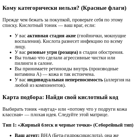
Кому категорически нельзя? (Красные флаги)
Прежде чем бежать за покупкой, проверьте себя по этому
списку. Кислотный тоник — ваш враг, если:
У вас
активная стадия акне
(гнойнички, мокнущие
воспаления). Кислота разнесет инфекцию по всему
лицу.
У вас
розовые угри (розацеа)
в стадии обострения.
Вы только что сделали агрессивные чистки или
пилинги в салоне.
Вы принимаете ретиноиды внутрь (производные
витамина А) — кожа и так истончена.
У вас
индивидуальная непереносимость
(аллергия на
любой из компонентов).
Карта подбора: Найди свой кислотный код
Выбирать тоник «наугад» или «потому что у подруги кожа
классная» — плохая идея. Следуйте этой матрице.
Тип 1: «Жирный блеск и черные точки» (Себорейный тип)
Ваш агент:
BHA (Бета-гидроксикислота), она же