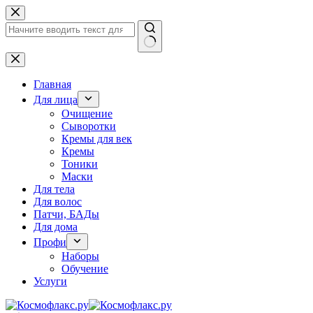
Перейти
к
сути
Ничего
не
найдено
Главная
Для лица
Очищение
Сыворотки
Кремы для век
Кремы
Тоники
Маски
Для тела
Для волос
Патчи, БАДы
Для дома
Профи
Наборы
Обучение
Услуги