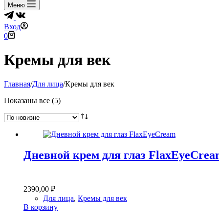
Меню
Вход
Корзина
0
Кремы для век
Главная
/
Для лица
/
Кремы для век
Сортировка:
Показаны все (5)
самые
недавние
Дневной крем для глаз FlaxEyeCrea
2390,00
₽
Для лица
,
Кремы для век
В корзину