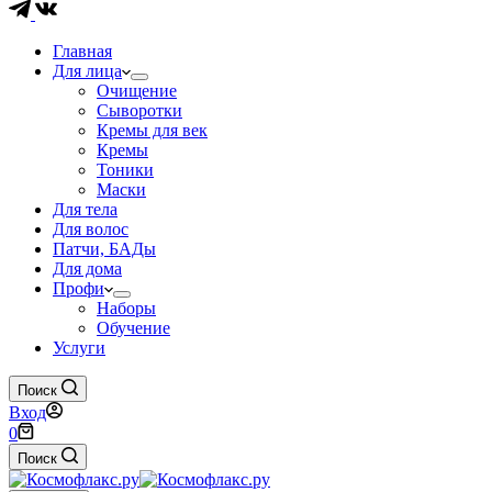
Главная
Для лица
Очищение
Сыворотки
Кремы для век
Кремы
Тоники
Маски
Для тела
Для волос
Патчи, БАДы
Для дома
Профи
Наборы
Обучение
Услуги
Поиск
Вход
Корзина
0
Поиск