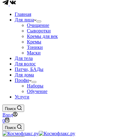
Главная
Для лица
Очищение
Сыворотки
Кремы для век
Кремы
Тоники
Маски
Для тела
Для волос
Патчи, БАДы
Для дома
Профи
Наборы
Обучение
Услуги
Поиск
Вход
Корзина
0
Поиск