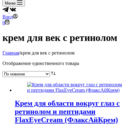
Меню
Вход
Корзина
0
крем для век с ретинолом
Главная
/
крем для век с ретинолом
Отображение единственного товара
Крем для области вокруг глаз с
ретинолом и пептидами
FlaxEyeCream (ФлаксАйКрем)