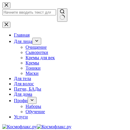
Перейти
к
сути
Ничего
не
найдено
Главная
Для лица
Очищение
Сыворотки
Кремы для век
Кремы
Тоники
Маски
Для тела
Для волос
Патчи, БАДы
Для дома
Профи
Наборы
Обучение
Услуги