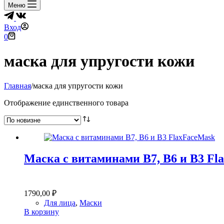
Меню
Вход
Корзина
0
маска для упругости кожи
Главная
/
маска для упругости кожи
Отображение единственного товара
Маска с витаминами В7, В6 и В3 Fl
1790,00
₽
Для лица
,
Маски
В корзину