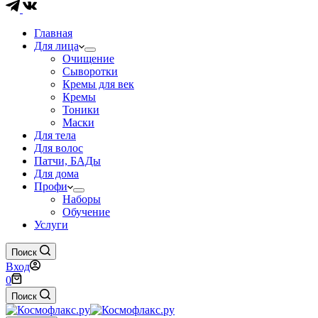
Главная
Для лица
Очищение
Сыворотки
Кремы для век
Кремы
Тоники
Маски
Для тела
Для волос
Патчи, БАДы
Для дома
Профи
Наборы
Обучение
Услуги
Поиск
Вход
Корзина
0
Поиск