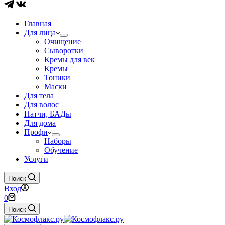
Главная
Для лица
Очищение
Сыворотки
Кремы для век
Кремы
Тоники
Маски
Для тела
Для волос
Патчи, БАДы
Для дома
Профи
Наборы
Обучение
Услуги
Поиск
Вход
Корзина
0
Поиск