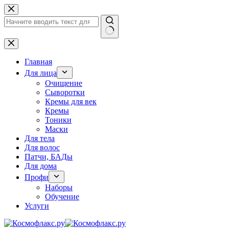
Перейти
к
сути
Ничего
не
найдено
Главная
Для лица
Очищение
Сыворотки
Кремы для век
Кремы
Тоники
Маски
Для тела
Для волос
Патчи, БАДы
Для дома
Профи
Наборы
Обучение
Услуги