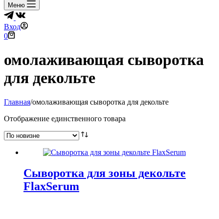
Меню
Вход
Корзина
0
омолаживающая сыворотка
для декольте
Главная
/
омолаживающая сыворотка для декольте
Отображение единственного товара
Сыворотка для зоны декольте
FlaxSerum