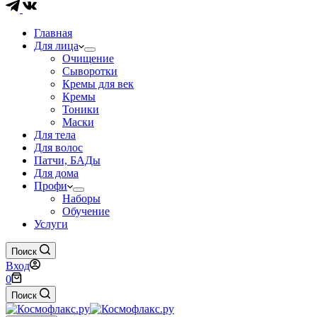
Главная
Для лица
Очищение
Сыворотки
Кремы для век
Кремы
Тоники
Маски
Для тела
Для волос
Патчи, БАДы
Для дома
Профи
Наборы
Обучение
Услуги
Поиск
Вход
Корзина
0
Поиск