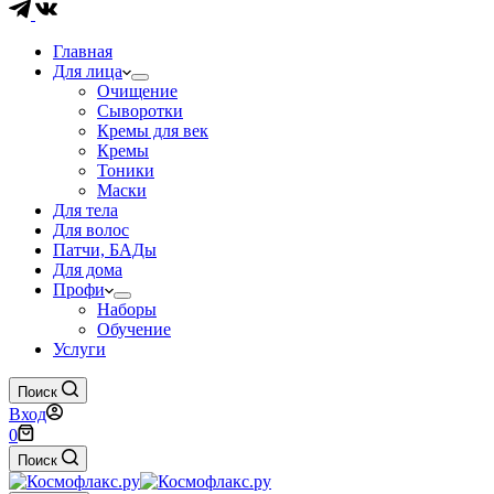
Главная
Для лица
Очищение
Сыворотки
Кремы для век
Кремы
Тоники
Маски
Для тела
Для волос
Патчи, БАДы
Для дома
Профи
Наборы
Обучение
Услуги
Поиск
Вход
Корзина
0
Поиск