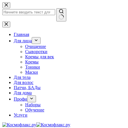
Перейти
к
сути
Ничего
не
найдено
Главная
Для лица
Очищение
Сыворотки
Кремы для век
Кремы
Тоники
Маски
Для тела
Для волос
Патчи, БАДы
Для дома
Профи
Наборы
Обучение
Услуги