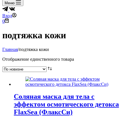
Меню
Вход
Корзина
0
подтяжка кожи
Главная
/
подтяжка кожи
Отображение единственного товара
Соляная маска для тела с
эффектом осмотического детокса
FlaxSea (ФлаксСи)