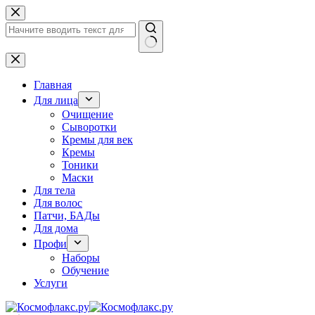
Перейти
к
сути
Ничего
не
найдено
Главная
Для лица
Очищение
Сыворотки
Кремы для век
Кремы
Тоники
Маски
Для тела
Для волос
Патчи, БАДы
Для дома
Профи
Наборы
Обучение
Услуги