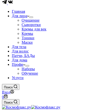
Главная
Для лица
Очищение
Сыворотки
Кремы для век
Кремы
Тоники
Маски
Для тела
Для волос
Патчи, БАДы
Для дома
Профи
Наборы
Обучение
Услуги
Поиск
Вход
Корзина
0
Поиск