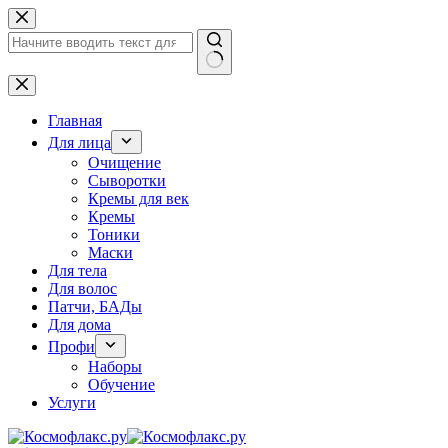
Перейти
к
сути
Ничего
не
найдено
Главная
Для лица
Очищение
Сыворотки
Кремы для век
Кремы
Тоники
Маски
Для тела
Для волос
Патчи, БАДы
Для дома
Профи
Наборы
Обучение
Услуги