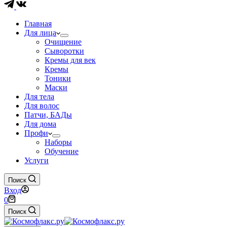
Главная
Для лица
Очищение
Сыворотки
Кремы для век
Кремы
Тоники
Маски
Для тела
Для волос
Патчи, БАДы
Для дома
Профи
Наборы
Обучение
Услуги
Поиск
Вход
Корзина
0
Поиск