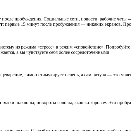
у после пробуждения. Социальные сети, новости, рабочие чаты 
ут
: первые 15 минут после пробуждения — никаких экранов. Про
ему из режима «стресс» в режим «спокойствие». Попробуйте упр
жается, а вы чувствуете себя более сосредоточенными.
ищеварение, лимон стимулирует печень, а сам ритуал — это мален
астяжки: наклоны, повороты головы, «кошка-корова». Это пробу
ь замедлиться. Сделайте это осознанно: вместо того чтобы нанос