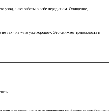
то уход, а акт заботы о себе перед сном. Очищение,
 не так» на «что уже хорошо». Это снижает тревожность и
ения.
 снимает отеки, но и дает ощущение глубокого расслабления и