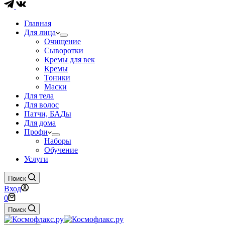
Главная
Для лица
Очищение
Сыворотки
Кремы для век
Кремы
Тоники
Маски
Для тела
Для волос
Патчи, БАДы
Для дома
Профи
Наборы
Обучение
Услуги
Поиск
Вход
Корзина
0
Поиск