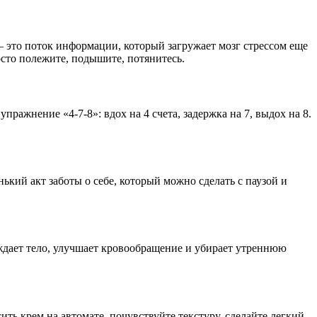
— это поток информации, который загружает мозг стрессом еще
сто полежите, подышите, потянитесь.
ажнение «4-7-8»: вдох на 4 счета, задержка на 7, выдох на 8.
ький акт заботы о себе, который можно сделать с паузой и
ждает тело, улучшает кровообращение и убирает утреннюю
ить крем на автомате, почувствуйте текстуру, сделайте легкий