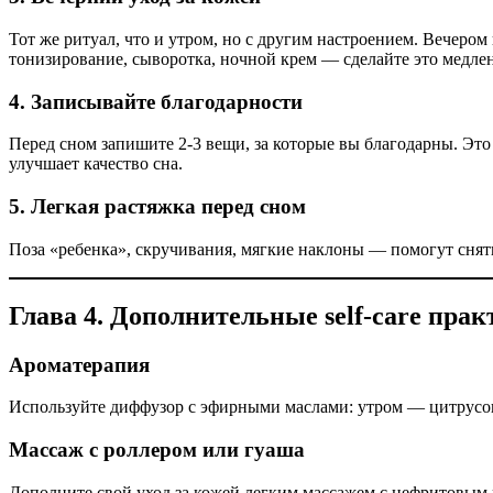
Тот же ритуал, что и утром, но с другим настроением. Вечером
тонизирование, сыворотка, ночной крем — сделайте это медле
4. Записывайте благодарности
Перед сном запишите 2-3 вещи, за которые вы благодарны. Это
улучшает качество сна.
5. Легкая растяжка перед сном
Поза «ребенка», скручивания, мягкие наклоны — помогут снять
Глава 4. Дополнительные self-care пра
Ароматерапия
Используйте диффузор с эфирными маслами: утром — цитрусов
Массаж с роллером или гуаша
Дополните свой уход за кожей легким массажем с нефритовым 