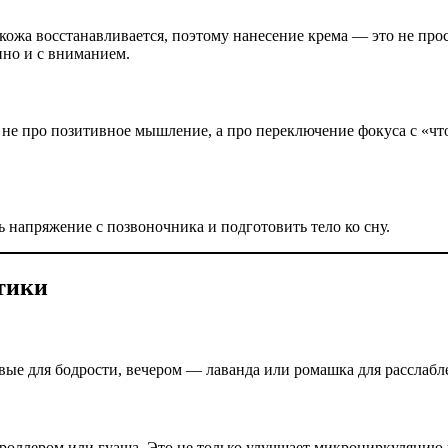
 кожа восстанавливается, поэтому нанесение крема — это не прос
нно и с вниманием.
 не про позитивное мышление, а про переключение фокуса с «что
 напряжение с позвоночника и подготовить тело ко сну.
ктики
ые для бодрости, вечером — лаванда или ромашка для расслабл
роллером или гуаша. Это не только улучшает микроциркуляцию и