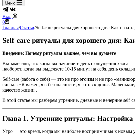
Меню
Вход
Корзина
0
Главная
/
Статьи
/
Self-care ритуалы для хорошего дня: Как начать 
Self-care ритуалы для хорошего дня: Как
Введение: Почему ритуалы важнее, чем вы думаете
Вы замечали, что когда вы начинаете день с ощущения хаоса —
наоборот, когда вы выделяете 10-15 минут на себя, день склады
Self-care (забота о себе) — это не про эгоизм и не про «маник
сигнал: «Я важен, я в безопасности, я готов к дню». Маленьки
качество жизни .
В этой статье мы разберем утренние, дневные и вечерние self-c
Глава 1. Утренние ритуалы: Настройка 
Утро — это время, когда мы наиболее восприимчивы к новым ус