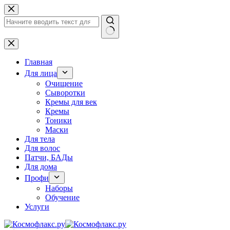
Перейти
к
сути
Ничего
не
найдено
Главная
Для лица
Очищение
Сыворотки
Кремы для век
Кремы
Тоники
Маски
Для тела
Для волос
Патчи, БАДы
Для дома
Профи
Наборы
Обучение
Услуги