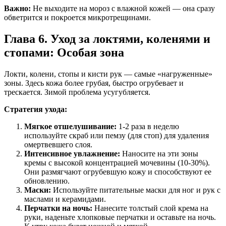
Важно:
Не выходите на мороз с влажной кожей — она сразу
обветрится и покроется микротрещинами.
Глава 6. Уход за локтями, коленями и
стопами: Особая зона
Локти, колени, стопы и кисти рук — самые «нагруженные»
зоны. Здесь кожа более грубая, быстро огрубевает и
трескается. Зимой проблема усугубляется.
Стратегия ухода:
Мягкое отшелушивание:
1-2 раза в неделю
используйте скраб или пемзу (для стоп) для удаления
омертвевшего слоя.
Интенсивное увлажнение:
Наносите на эти зоны
кремы с высокой концентрацией мочевины (10-30%).
Они размягчают огрубевшую кожу и способствуют ее
обновлению.
Маски:
Используйте питательные маски для ног и рук с
маслами и керамидами.
Перчатки на ночь:
Нанесите толстый слой крема на
руки, наденьте хлопковые перчатки и оставьте на ночь.