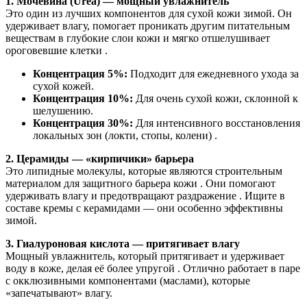
1. Мочевина (Urea) — мощный увлажнитель
Это один из лучших компонентов для сухой кожи зимой. Он
удерживает влагу, помогает проникать другим питательным
веществам в глубокие слои кожи и мягко отшелушивает
ороговевшие клетки .
Концентрация 5%:
Подходит для ежедневного ухода за
сухой кожей.
Концентрация 10%:
Для очень сухой кожи, склонной к
шелушению.
Концентрация 30%:
Для интенсивного восстановления
локальных зон (локти, стопы, колени) .
2. Церамиды — «кирпичики» барьера
Это липидные молекулы, которые являются строительным
материалом для защитного барьера кожи . Они помогают
удерживать влагу и предотвращают раздражение . Ищите в
составе кремы с керамидами — они особенно эффективны
зимой.
3. Гиалуроновая кислота — притягивает влагу
Мощный увлажнитель, который притягивает и удерживает
воду в коже, делая её более упругой . Отлично работает в паре
с окклюзивными компонентами (маслами), которые
«запечатывают» влагу.