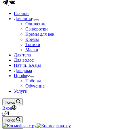
Главная
Для лица
Очищение
Сыворотки
Кремы для век
Кремы
Тоники
Маски
Для тела
Для волос
Патчи, БАДы
Для дома
Профи
Наборы
Обучение
Услуги
Поиск
Вход
Корзина
0
Поиск