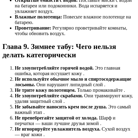
Открытые емкости с водой:
Поставьте миски с водой
на батареи или подоконники. Вода испаряется и
увлажняет воздух.
Влажные полотенца:
Повесьте влажное полотенце на
батарею.
Проветривание:
Регулярно проветривайте комнаты,
чтобы обновить воздух.
Глава 9. Зимнее табу: Чего нельзя
делать категорически
Не злоупотребляйте горячей водой.
Это главная
ошибка, которая иссушает кожу .
Не используйте обычное мыло и спиртосодержащие
лосьоны.
Они нарушают липидный слой .
Не трите кожу полотенцем.
Только промакивайте .
Не злоупотребляйте скрабами.
Они травмируют кожу,
удаляя защитный слой .
Не забывайте наносить крем после душа.
Это самый
важный этап .
Не пренебрегайте защитой от холода.
Шарф и
перчатки — ваши лучшие друзья зимой .
Не игнорируйте увлажнитель воздуха.
Сухой воздух
— враг кожи .