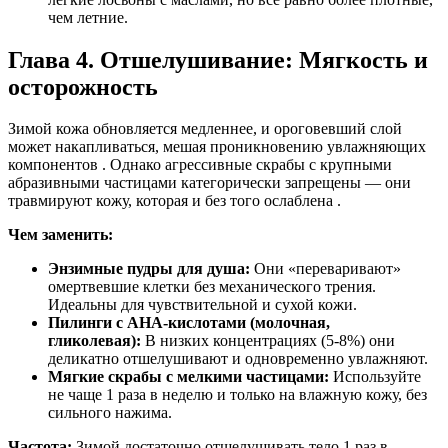
чем летние.
Глава 4. Отшелушивание: Мягкость и
осторожность
Зимой кожа обновляется медленнее, и ороговевший слой
может накапливаться, мешая проникновению увлажняющих
компонентов . Однако агрессивные скрабы с крупными
абразивными частицами категорически запрещены — они
травмируют кожу, которая и без того ослаблена .
Чем заменить:
Энзимные пудры для душа:
Они «переваривают»
омертвевшие клетки без механического трения.
Идеальны для чувствительной и сухой кожи.
Пилинги с AHA-кислотами (молочная,
гликолевая):
В низких концентрациях (5-8%) они
деликатно отшелушивают и одновременно увлажняют.
Мягкие скрабы с мелкими частицами:
Используйте
не чаще 1 раза в неделю и только на влажную кожу, без
сильного нажима.
Частота:
Зимой достаточно отшелушивать тело 1 раз в