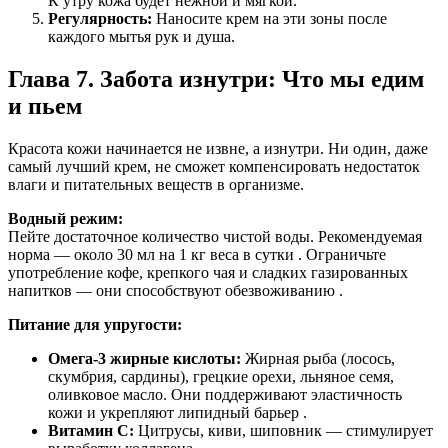
К утру кожа будет нежной и мягкой.
Регулярность:
Наносите крем на эти зоны после
каждого мытья рук и душа.
Глава 7. Забота изнутри: Что мы едим
и пьем
Красота кожи начинается не извне, а изнутри. Ни один, даже
самый лучший крем, не сможет компенсировать недостаток
влаги и питательных веществ в организме.
Водный режим:
Пейте достаточное количество чистой воды. Рекомендуемая
норма — около 30 мл на 1 кг веса в сутки . Ограничьте
употребление кофе, крепкого чая и сладких газированных
напитков — они способствуют обезвоживанию .
Питание для упругости:
Омега-3 жирные кислоты:
Жирная рыба (лосось,
скумбрия, сардины), грецкие орехи, льняное семя,
оливковое масло. Они поддерживают эластичность
кожи и укрепляют липидный барьер .
Витамин С:
Цитрусы, киви, шиповник — стимулирует