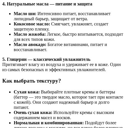
4. Натуральные масла — питание и защита
Масло ши:
Интенсивно питает, восстанавливает
липидный барьер, защищает от ветра.
Кокосовое масло:
Смягчает, увлажняет, создает
защитную пленку.
Масло жожоба:
Легкое, быстро впитывается, подходит
для всех типов кожи.
Масло авокадо:
Богатое витаминами, питает и
восстанавливает.
5. Глицерин — классический увлажнитель
Притягивает влагу из воздуха и удерживает ее в коже. Один
из самых безопасных и эффективных увлажнителей.
Как выбрать текстуру?
Сухая кожа:
Выбирайте плотные кремы и баттеры
(баттер — это твердое масло, которое тает при контакте
с кожей). Они создают надежный барьер и долго
питают.
Очень сухая кожа:
Используйте кремы с высоким
содержанием масел и восков.
Нормальная и комбинированная:
Подойдут более
легкие лосьоны с маслами, но все равно более плотные,