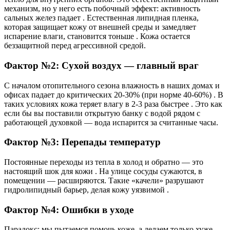
механизм, но у него есть побочный эффект: активность
сальных желез падает . Естественная липидная пленка,
которая защищает кожу от внешней среды и замедляет
испарение влаги, становится тоньше . Кожа остается
беззащитной перед агрессивной средой.
Фактор №2: Сухой воздух — главный враг
С началом отопительного сезона влажность в наших домах и
офисах падает до критических 20-30% (при норме 40-60%) . В
таких условиях кожа теряет влагу в 2-3 раза быстрее . Это как
если бы вы поставили открытую банку с водой рядом с
работающей духовкой — вода испарится за считанные часы.
Фактор №3: Перепады температур
Постоянные переходы из тепла в холод и обратно — это
настоящий шок для кожи . На улице сосуды сужаются, в
помещении — расширяются. Такие «качели» разрушают
гидролипидный барьер, делая кожу уязвимой .
Фактор №4: Ошибки в уходе
Парадокс: мы пытаемся помочь коже, а делаем только хуже.