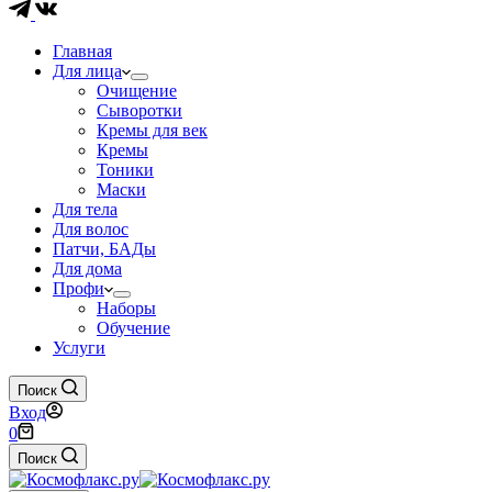
Главная
Для лица
Очищение
Сыворотки
Кремы для век
Кремы
Тоники
Маски
Для тела
Для волос
Патчи, БАДы
Для дома
Профи
Наборы
Обучение
Услуги
Поиск
Вход
Корзина
0
Поиск