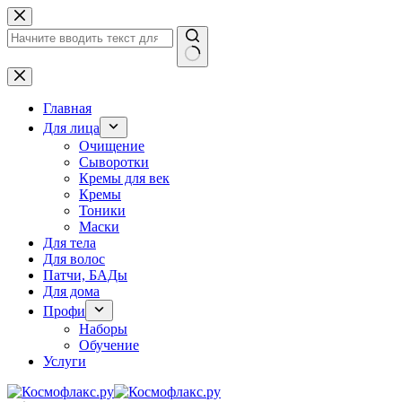
Перейти
к
сути
Ничего
не
найдено
Главная
Для лица
Очищение
Сыворотки
Кремы для век
Кремы
Тоники
Маски
Для тела
Для волос
Патчи, БАДы
Для дома
Профи
Наборы
Обучение
Услуги