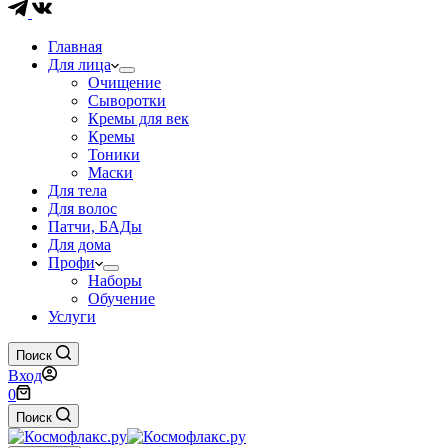
Главная
Для лица
Очищение
Сыворотки
Кремы для век
Кремы
Тоники
Маски
Для тела
Для волос
Патчи, БАДы
Для дома
Профи
Наборы
Обучение
Услуги
Поиск
Вход
Корзина
0
Поиск