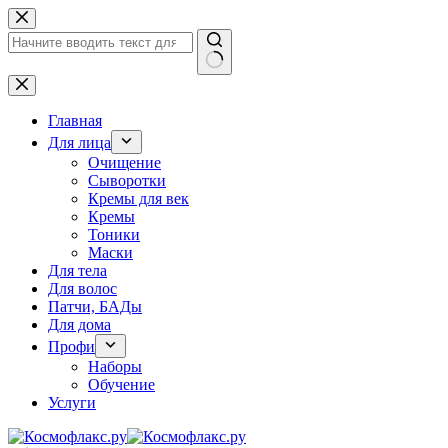
Перейти
к
сути
Ничего
не
найдено
Главная
Для лица
Очищение
Сыворотки
Кремы для век
Кремы
Тоники
Маски
Для тела
Для волос
Патчи, БАДы
Для дома
Профи
Наборы
Обучение
Услуги